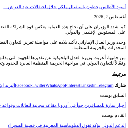
أسود الأطلس يحظون باستقبال ملكي خلال احتفالات عيد العرش…
أغسطس 2, 2026
كما شدد الوزيران على أن نجاح هذه العملية يعكس قوة الشراكة القضائ
على المستويين الإقليمي والدولي.
وجدد وزير العدل الإماراتي تأكيد بلاده على مواصلة تعزيز التعاون ال
المخدرات والجريمة المنظمة.
من جانبها، أعربت وزيرة العدل البلجيكية عن تقديرها للجهود التي بذلت
وفعّالاً للتعاون الدولي في مواجهة الجريمة المنظمة العابرة للحدود وتعز
مرتبط
شارك
Telegram
Linkedin
Pinterest
WhatsApp
Twitter
Facebook
البريد ال
السابق بوست
أخبار سارة للمسافرين جواً في أوروبا مقاعد مجانية للعائلات وقواعد ج
القادم بوست
الدعم الدولي يؤكد تفوق الدبلوماسية المغربية في قضية الصحراء