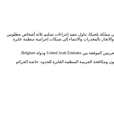
 في مملكة بلجيكا، تناول تنفيذ إجراءات تسليم ثلاثة أشخاص مطلوبين
تباه في تورطهم في جرائم غسل الأموال والاتجار بالمخدرات والانتماء إلى شبكات إجرامية منظمة عابرة
United A ودولة Belgium.
نون ومكافحة الجريمة المنظمة العابرة للحدود، خاصة الجرائم