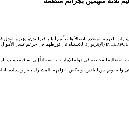
م ثلاثة متهمين بجرائم منظمة
رات العربية المتحدة، اتصالاً هاتفياً مع أنيليز فيرليندن، وزيرة العدل
للسلطات البلجيكية، وذلك بناءً على نشرات حمراء صادرة عن منظمة INTERPOL (الإنتربول)، للاش
صة في دولة الإمارات، واستناداً إلى اتفاقية تسليم المجرمين الموقعة بين rab Emirates
 والقانوني بين البلدين، وتعكس التزامهما المشترك بتعزيز سيادة القا