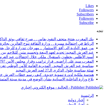
Likes
Followers
Subscribers
Followers
Subscribe
تتجه
بنك المغرب يفتتح متحف النقود بفاس . . صرح ثقافي يوثق الذاكر
الرباط في احتفالية مميزة . . وزارة الثقافة تتوج الفائزين بجائزة ا
من عمق البادية إلى أفق الاستثمار .. مهرجان تندرارة للرحل يفتح
عيد العرش المجيد: تجديد لعهد البيعة وتجسيد متين للتلاحم بي
أسود الأطلس يحظون باستقبال ملكي خلال احتفالات عيد العرش
المغرب سيد على أراضيه.. قرار ترامب وقرار مجلس الأمن 2797 يعززان الزخم الدبلوماسي
بمناسبة عيد العرش المجيد.. المديرية العامة للأمن الوطني تعزز 
تهنئة بمناسبة حلول الذكرى الـ27 لعيد العرش المجيد
هندسة ملكية لدورة تنموية جديدة.. كيف رسم خطاب العرش خار
بلاغ وزارة الداخلية الاسبانية بشأن الوضع في مدينة سبتة المتمت
Publisher - الجالية - موقع إلكتروني إخباري
الرئيسية
أخبار دولية
أخبار الوطن