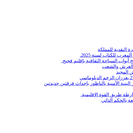
ة النقدية للمملكة
لمغرب للكتاب لسنة 2025.
 أبواب السياحة الثقافية بإقليم فجيج.
ن العرش والشعب
 المجيد
البنية الأمنية بالناظور بإحداث فرقتين جديدتين
طة طريق القوة الإقليمية.
عة بالحكم الذاتي