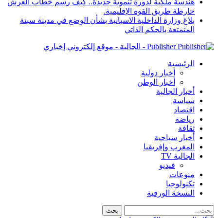
هندسة ملكية لدورة تنموية جديدة.. كيف رسم خطاب العرش
خارطة طريق القوة الإقليمية.
بلاغ وزارة الداخلية الاسبانية بشأن الوضع في مدينة سبتة
المتمتعة بالحكم الذاتي
Publisher - الجالية - موقع إلكتروني إخباري
الرئيسية
أخبار دولية
أخبار الوطن
أخبار الجالية
سياسة
اقتصاد
رياضة
ثقافة
أخبار سياحية
المغرب وإفريقيا
الجالية TV
فيديو
منوعات
تكنولوجيا
النسخة الورقية