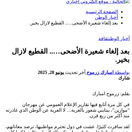
الصفحة الرئيسية
أخبار الوطن
بعد إلغاء شعيرة الأضحى….. القطيع لازال بخير.
أخبار الوطن
ثقافة
بعد إلغاء شعيرة الأضحى….. القطيع لازال
بخير.
بواسطة
امبارك زرموح
آخر تحديث
يونيو 28, 2025
شارك
بقلم: زرموح امبارك
في كل مرة أتابع فيها تقارير الإعلام العمومي عن مهرجان
“موازين”، ينتابني شعور بالغربة… لا الغربة عن الوطن الذي غادرته
منذ أكثر من ربع قرن.
لقد سافرت كثيرًا. عشت في دول تحترم مواطنيها، ترصد معاناتهم،