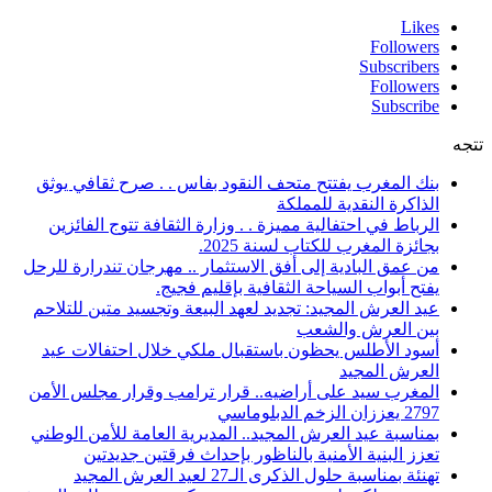
Likes
Followers
Subscribers
Followers
Subscribe
تتجه
بنك المغرب يفتتح متحف النقود بفاس . . صرح ثقافي يوثق
الذاكرة النقدية للمملكة
الرباط في احتفالية مميزة . . وزارة الثقافة تتوج الفائزين
بجائزة المغرب للكتاب لسنة 2025.
من عمق البادية إلى أفق الاستثمار .. مهرجان تندرارة للرحل
يفتح أبواب السياحة الثقافية بإقليم فجيج.
عيد العرش المجيد: تجديد لعهد البيعة وتجسيد متين للتلاحم
بين العرش والشعب
أسود الأطلس يحظون باستقبال ملكي خلال احتفالات عيد
العرش المجيد
المغرب سيد على أراضيه.. قرار ترامب وقرار مجلس الأمن
2797 يعززان الزخم الدبلوماسي
بمناسبة عيد العرش المجيد.. المديرية العامة للأمن الوطني
تعزز البنية الأمنية بالناظور بإحداث فرقتين جديدتين
تهنئة بمناسبة حلول الذكرى الـ27 لعيد العرش المجيد