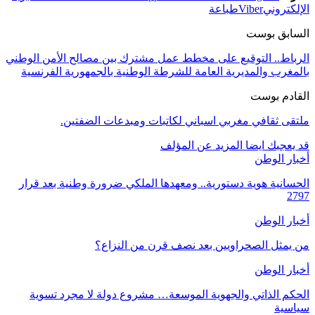
الإلكتروني
Viber
طباعة
السابق بوست
الرباط.. التوقيع على مخطط عمل مشترك بين مصالح الأمن الوطني
بالمغرب والمديرية العامة للشرطة الوطنية بالجمهورية الفرنسية
القادم بوست
ملتقى ثقافي مغربي اسباني لكاتبات ومبدعات الضفتين.
قد يعجبك ايضا
المزيد عن المؤلف
أخبار الوطن
الحسانية هوية دستورية.. ومعهدها الملكي ضرورة وطنية بعد قرار
2797
أخبار الوطن
من يمثل الصحراويين بعد نصف قرن من النزاع؟
أخبار الوطن
الحكم الذاتي والجهوية الموسعة… مشروع دولة لا مجرد تسوية
سياسية