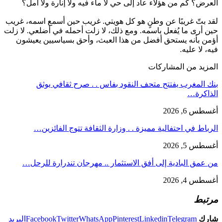
العرض؟ كم من هؤلاء عاد إلى حي لا ماء فيه ولا إنارة ولا أمل؟
لقد بتّ غريبًا عن وطنٍ هو كل هويتي. غريب حين أسمع اسمه، غريب
حين أرى ما يُفعل باسمه. ومع ذلك، لا زلت أحمله في أضلعي. لا زلت
أؤمن بأنه يستحق أفضل من هذا العبث، وأحق بسياسيين يعيشون
فيه، لا عليه.
المزيد من المشاركات
بنك المغرب يفتتح متحف النقود بفاس . . صرح ثقافي يوثق
الذاكرة…
أغسطس 6, 2026
الرباط في احتفالية مميزة . . وزارة الثقافة تتوج الفائزين…
أغسطس 5, 2026
من عمق البادية إلى أفق الاستثمار .. مهرجان تندرارة للرحل…
أغسطس 4, 2026
مرتبط
شارك
Telegram
Linkedin
Pinterest
WhatsApp
Twitter
Facebook
البريد