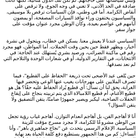
وتبني سياساتها على حاجاتهم. لم تكن تلك الدول مثالية، لكنها كانت
صادقة في الحد الأدنى، لا تغني في وجه الجوع، ولا ترقص على
أنقاض الكرامة. أما في وطني، فإن السياسات ترقص بلا موسيقى،
والسياسيون يختفون وراء نوافذ السيارات المصفحة، أو يمضون
أيامهم في عواصم بعيدة، وكأن الوطن مجرد عنوان مؤقت على
جواز سفر.
السياسي عندنا لا يعيش معنا. يسكن في خطاب، ويتجول في نشرة
أخبار، ويظهر فقط حين يحين وقت الحملات. أما المواطن، فهو مجرد
رقم في ماكينة الضرائب، ورصيد بشري يُستهلك عند الحاجة: في
الانتخابات، في التقارير الدولية، أو في شعارات الوحدة والتلاحم التي
لم نعد نصدقها.
حين يُلغى عيد الأضحى تحت ذريعة “الحفاظ على القطيع”، فيما
تصرف الملايين على مهرجانات يغيب عنها الوعي وتحضر فيها
الغرابة، يحق لنا أن نسأل: أي قطيع يُراد الحفاظ عليه حقًا؟ هل هو
قطيع الأغنام، أم قطيع اللامبالاة الذي يتم تربيته بنجاح على إيقاع
الحفلات الصاخبة، ليكبر ويصير جمهورًا صامتًا، يتقن التصفيق ولا
يتقن السؤال؟
أنا لا أهاجم الفن، بل أهاجم انعدام التوازن. أهاجم غياب رؤية تجعل
من الوطن مشروعًا للكرامة، لا مجرد مسرح مؤقت للزينة
السياسية. الإعلام الرسمي يتحدث عن “نجاح جماهيري باهر”، وأنا
أتساءل: كم من هذا الجمهور يستطيع دفع كلفة الحياة بعد نهاية