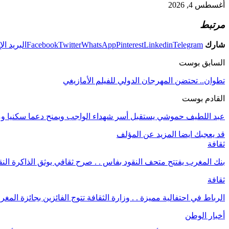
أغسطس 4, 2026
مرتبط
شارك
Telegram
Linkedin
Pinterest
WhatsApp
Twitter
Facebook
البريد ال
السابق بوست
تطوان.. تحتضن المهرجان الدولي للفيلم الأمازيغي
القادم بوست
عبد اللطيف حموشي يستقبل أسر شهداء الواجب ويمنح دعما سكنيا ومال
قد يعجبك ايضا
المزيد عن المؤلف
ثقافة
بنك المغرب يفتتح متحف النقود بفاس . . صرح ثقافي يوثق الذاكرة النق
ثقافة
الرباط في احتفالية مميزة . . وزارة الثقافة تتوج الفائزين بجائزة ال
أخبار الوطن