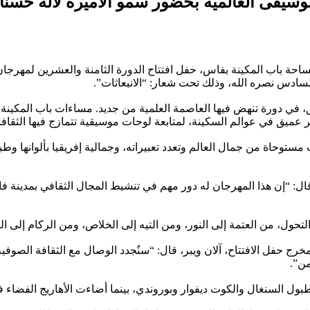
وسيقى العالمية بحضور سمو الأميرة لالة حسنا
ي دورة تنهض فيها العاصمة العلمية من جديد. مساءات باب المكينة كما 
 عميق في عوالم السكينة، لمتابعة لوحات موسيقية تتمازج فيها الثقاف
مستوحاة من جمال العالم وتعدد تعبيراته، وجمالية إفريقيا بألوانها وطب
ل: “إن هذا المهرجان له دور مهم في تنشيط المجال الثقافي بمدينة فاس
تحول، من العتمة إلى النور، ومن التيه إلى الخلاص، ومن الركام إلى ال
رج حفل الافتتاح، آلان ويبر، قال: “سنُجدد الوصال مع الثقافة الصوفي
من”.
ل السنغال والكوت ديفوار وبوروندي، بينما أضاءت الأهاريج الفضاء ف