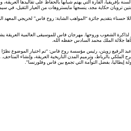
ة هذه السنة بإفريقيا، القارة التي يهتم شبابها بالحفاظ على تقاليدها العريقة
يرة للا حسناء بتقديم جائزة “المواهب الشابة: روح فاس” لخريجي المع
لذاكرة الشعوب وروحها. مهرجان فاس للموسيقى العالمية العريقة يشهد 
ا جلالة الملك محمد السادس حفظه الله.
 الرفيع زويتن، رئيس مؤسسة روح فاس: “تم اختيار الموضوع نظرًا للدور 
ح الملكي بالرباط، وترميم المدن التاريخية العريقة، وإنشاء المتاحف. و
 دولة إيطاليا، بفضل التوأمة التي تجمع بين فاس وفلورنسا”.