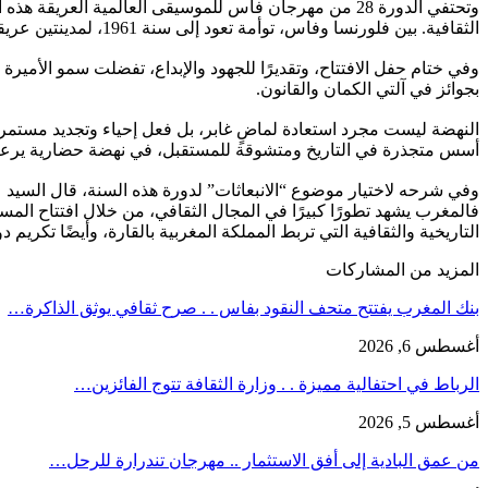
وتحتفي الدورة 28 من مهرجان فاس للموسيقى العالمية العريق
الثقافية. بين فلورنسا وفاس، توأمة تعود إلى سنة 1961، لمدينتين عريقتين ترويان حكاية مجد، ينسجها مايستروهات من العيار الثقيل، في سيمفونية من التاريخ التليد، تصل تمبكتو بفلورنسا عبر فاس.
وفي ختام حفل الافتتاح، وتقديرًا للجهود والإبداع، تفضلت سمو الأم
بجوائز في آلتي الكمان والقانون.
النهضة ليست مجرد استعادة لماضٍ غابر، بل فعل إحياء وتجديد مستمر 
أسس متجذرة في التاريخ ومتشوقة للمستقبل، في نهضة حضارية يرعاه
وفي شرحه لاختيار موضوع “الانبعاثات” لدورة هذه السنة، قال السيد عبد
فالمغرب يشهد تطورًا كبيرًا في المجال الثقافي، من خلال افتتاح المسر
التاريخية والثقافية التي تربط المملكة المغربية بالقارة، وأيضًا تكريم
المزيد من المشاركات
بنك المغرب يفتتح متحف النقود بفاس . . صرح ثقافي يوثق الذاكرة…
أغسطس 6, 2026
الرباط في احتفالية مميزة . . وزارة الثقافة تتوج الفائزين…
أغسطس 5, 2026
من عمق البادية إلى أفق الاستثمار .. مهرجان تندرارة للرحل…