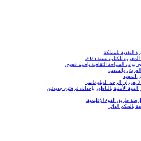
ة النقدية للمملكة
لمغرب للكتاب لسنة 2025.
 أبواب السياحة الثقافية بإقليم فجيج.
ن العرش والشعب
 المجيد
البنية الأمنية بالناظور بإحداث فرقتين جديدتين
طة طريق القوة الإقليمية.
عة بالحكم الذاتي