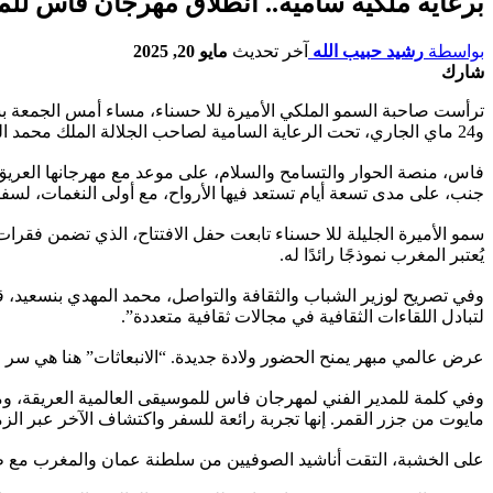
برعاية ملكية سامية.. انطلاق مهرجان فاس للم
بواسطة
رشيد حبيب الله
آخر تحديث
مايو 20, 2025
شارك
و24 ماي الجاري، تحت الرعاية السامية لصاحب الجلالة الملك محمد السادس نصره الله، وذلك تحت شعار: “الانبعاثات”.
فاس، منصة الحوار والتسامح والسلام، على موعد مع مهرجانها العريق، ف
جنب، على مدى تسعة أيام تستعد فيها الأرواح، مع أولى النغمات، لسفر
سمو الأميرة الجليلة للا حسناء تابعت حفل الافتتاح، الذي تضمن فقرات 
يُعتبر المغرب نموذجًا رائدًا له.
وفي تصريح لوزير الشباب والثقافة والتواصل، محمد المهدي بنسعيد، قا
لتبادل اللقاءات الثقافية في مجالات ثقافية متعددة”.
عرض عالمي مبهر يمنح الحضور ولادة جديدة. “الانبعاثات” هنا هي سر ال
وفي كلمة للمدير الفني لمهرجان فاس للموسيقى العالمية العريقة، ومخ
مايوت من جزر القمر. إنها تجربة رائعة للسفر واكتشاف الآخر عبر الز
على الخشبة، التقت أناشيد الصوفيين من سلطنة عمان والمغرب مع طبو