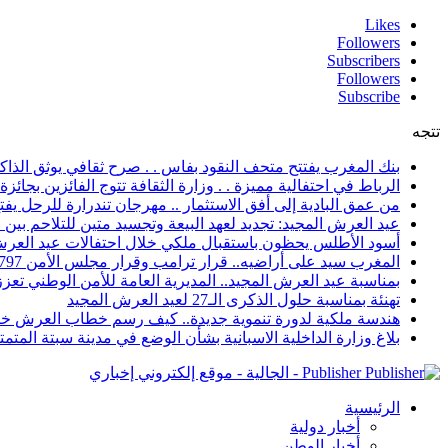
Likes
Followers
Subscribers
Followers
Subscribe
تتجه
بنك المغرب يفتتح متحف النقود بفاس . . صرح ثقافي يوثق الذاكر
الرباط في احتفالية مميزة . . وزارة الثقافة تتوج الفائزين بجائزة ا
من عمق البادية إلى أفق الاستثمار .. مهرجان تندرارة للرحل يفتح
عيد العرش المجيد: تجديد لعهد البيعة وتجسيد متين للتلاحم بي
أسود الأطلس يحظون باستقبال ملكي خلال احتفالات عيد العرش
المغرب سيد على أراضيه.. قرار ترامب وقرار مجلس الأمن 2797 يعززان الزخم الدبلوماسي
بمناسبة عيد العرش المجيد.. المديرية العامة للأمن الوطني تعزز 
تهنئة بمناسبة حلول الذكرى الـ27 لعيد العرش المجيد
هندسة ملكية لدورة تنموية جديدة.. كيف رسم خطاب العرش خار
بلاغ وزارة الداخلية الاسبانية بشأن الوضع في مدينة سبتة المتمت
Publisher - الجالية - موقع إلكتروني إخباري
الرئيسية
أخبار دولية
أخبار الوطن