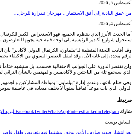
أغسطس 5, 2026
من عمق البادية إلى أفق الاستثمار .. مهرجان تندرارة للرحل…
أغسطس 4, 2026
ستتحول شوارع أكادير الرئيسية إلى لوحة فنية حية يجوبها العارضون 
لرقم محدد، إلى غاية الآن، وقد انتقل العنصر النسوي من الاكتفاء بحض
الذي سيجمع ثلة من الباحثين والأكاديميين والمهتمين بالشأن التراثي 
وفي ختام بلاغها، وعدت إدارة “بيلماون” بموافاة المشاركين والجمهور ب
الدولي الذي بات موعداً ثقافياً سنوياً لا يخلف ميعاده في عاصمة سوس
مرتبط
شارك
Telegram
Linkedin
Pinterest
WhatsApp
Twitter
Facebook
البريد ال
السابق بوست
بعد انتشار فيديو صادم.. الأمن يوقف مشتبها فيه بتعريض طفل قاصر ل