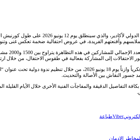
أما الحدث الأبرز الذي ينتظره الجميع، فهو الاستعرا
بملابسهم وأقنعتهم الفريدة، في عروض احتفالية ضخمة تعكس غنى وتنوع ا
وقد أفادت الل
ور الاحتفالات إلى المشاركة بفعالية في طقوس الاحتفال، من خلال ارتد
ولن تقتصر الدورة على الجوانب الاحتفالية فحسب، بل ستشهد ختاماً فكرياً وازناً 
لمد جسور النقاش بين الأصالة والتحديث.
كافة التفاصيل الدقيقة والمفاجآت الفنية الأخرى خلال الأيام القليلة ا
.
إلكتروني
Viber
طباعة
مخاطر الإدمان