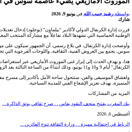
الموروث الأمازيغي يضيء عاصمة سوس في الكرنف
بواسطة
رشيد حبيب الله
في
يونيو 9, 2026
شارك
قررت إدارة الكرنفال الدولي لأكادير “بيلماون” (بوجلود) إدخال تعديلا
الوطنية الحماسية التي تشهدها البلاد تفاعلاً مع مشاركة المنتخب المغربي في نهائيات كأس العالم 2026، وحرصاً من اللجنة المنظمة على 
سوس، يجمع بين العروض الفنية، الثقافية، واللوحات الفرجوية التي تحت
هذا، و يهدف الحدث إلى إبراز غنى الموروث الأمازيغي عبر استعراض
الكرنفال” أيام 9 و10 و11 يونيو، وذلك ابتداءً من الساعة الثالثة بعد الزوال وحتى التاسعة مساءً. وستقدم القرية باقة من الفقرات الترفيهية والتثقيفية الموجهة لمختلف الفئات العمرية والعائلات.
المتميزة، بهدف تعزيز الإشعاع الفني للمدينة السياحية.
المزيد من المشاركات
بنك المغرب يفتتح متحف النقود بفاس . . صرح ثقافي يوثق الذاكرة…
أغسطس 6, 2026
الرباط في احتفالية مميزة . . وزارة الثقافة تتوج الفائزين…