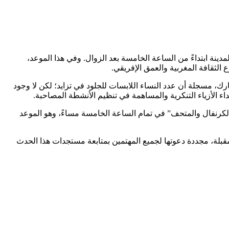
ض الكبير للكرنفال الدولي لأكادير، والذي سينطلق يوم 12 يونيو 2026 على طول كورنيش المدينة ابتداءً من الساعة الخامسة بعد الزوال. وفي هذا الموعد،
لثقافة المغربية والعمق الإفريقي.
جنة المنظمة لـ”بيلماون، الكرنفال الدولي لأكادير” بأن العدد الإجمالي للمشاركين في هذه التظاهرة يتراوح بين 1500 و2000 مشارك، مسجلة أن عدد النساء اللابسات للجلود في تزايد؛ لكن لا وجود
اء الأزياء التنكرية والمساهمة في تنظيم الأنشطة المصاحبة.
يوم 18 يونيو 2026، من خلال تنظيم ندوة دولية تحت عنوان “الكرنفال والمتحف” في تمام الساعة الخامسة مساءً، وهو الموعد
لمقبلة، مجددة دعوتها لجميع المهتمين بمتابعة مستجدات هذا الحدث