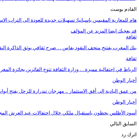
القادم بوست
هام للمغاربة المقيمين بإسبانيا: تسهيلات جديدة للعودة إلى التراب الإسبا
قد يعجبك ايضا
المزيد عن المؤلف
ثقافة
بنك المغرب يفتتح متحف النقود بفاس . . صرح ثقافي يوثق الذاكرة النق
ثقافة
الرباط في احتفالية مميزة . . وزارة الثقافة تتوج الفائزين بجائزة ال
أخبار الوطن
من عمق البادية إلى أفق الاستثمار .. مهرجان تندرارة للرحل يفتح أبوا
أخبار الوطن
أسود الأطلس يحظون باستقبال ملكي خلال احتفالات عيد العرش المج
السابق
التالي
اترك رد