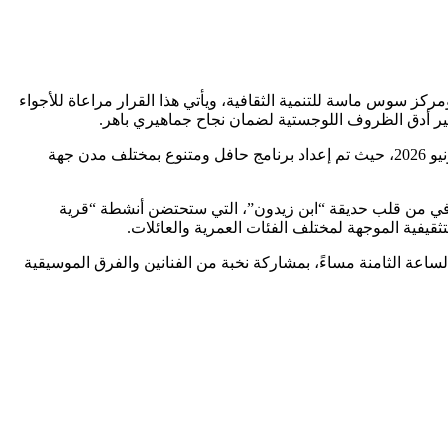
مركز سوس ماسة للتنمية الثقافية، ويأتي هذا القرار مراعاة للأجواء
وأوضحت إدارة الكرنفال، في بلاغ رسمي، أن الجمهور سيكون على موعد مع فعاليات هذه الدورة المتميزة في الفترة الممتدة من 9 إلى 12 يونيو 2026، حيث تم إعداد برنامج حافل ومتنوع بمختلف مدن جهة
افي من قلب حديقة “ابن زيدون”، التي ستحتضن أنشطة “قرية
1 يونيو 2026، لتنظيم سهرتين فنيتين كبريين ابتداءً من الساعة الثامنة مساءً، بمشاركة نخبة من الفنانين والفرق الموسيقية