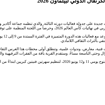
ال الدولي لبيلماون 2026
ت جديدة على جدولة فعاليات دورته الثالثة. والذي تنظمه جماعة أكادير و
توفير أدق الظروف اللوجستية لضمان نجاح جماهيري باهر.
في بالتراث الثقافي اللامادي.
ات فنية، معارض، وندوات علمية، وتنطلق أولى محطات هذا العرس الثق
ولعشاق الموسيقى والفن، ستتحول ساحة الأمل بأكادير إلى مسرح مفتوح يومي 11 و2