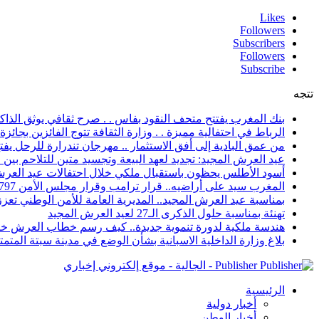
Likes
Followers
Subscribers
Followers
Subscribe
تتجه
بنك المغرب يفتتح متحف النقود بفاس . . صرح ثقافي يوثق الذاكر
الرباط في احتفالية مميزة . . وزارة الثقافة تتوج الفائزين بجائزة ا
من عمق البادية إلى أفق الاستثمار .. مهرجان تندرارة للرحل يفتح
عيد العرش المجيد: تجديد لعهد البيعة وتجسيد متين للتلاحم بي
أسود الأطلس يحظون باستقبال ملكي خلال احتفالات عيد العرش
المغرب سيد على أراضيه.. قرار ترامب وقرار مجلس الأمن 2797 يعززان الزخم الدبلوماسي
بمناسبة عيد العرش المجيد.. المديرية العامة للأمن الوطني تعزز 
تهنئة بمناسبة حلول الذكرى الـ27 لعيد العرش المجيد
هندسة ملكية لدورة تنموية جديدة.. كيف رسم خطاب العرش خار
بلاغ وزارة الداخلية الاسبانية بشأن الوضع في مدينة سبتة المتمت
Publisher - الجالية - موقع إلكتروني إخباري
الرئيسية
أخبار دولية
أخبار الوطن