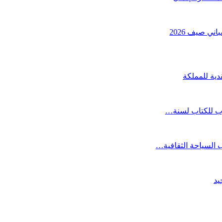
ني صيف 2026
دية للمملكة
مغرب للكتاب لسنة…
ب السياحة الثقافية…
يد