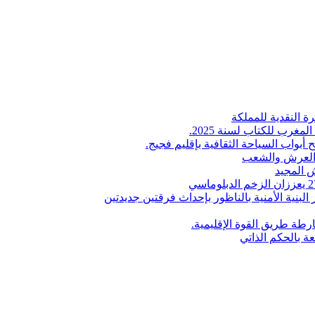
ة النقدية للمملكة
لمغرب للكتاب لسنة 2025.
 أبواب السياحة الثقافية بإقليم فجيج.
ن العرش والشعب
 المجيد
البنية الأمنية بالناظور بإحداث فرقتين جديدتين
طة طريق القوة الإقليمية.
عة بالحكم الذاتي