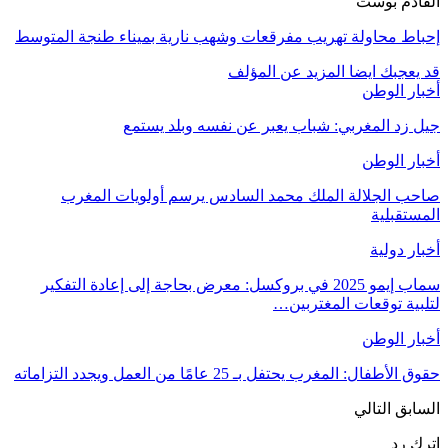
القادم بوست
إحباط محاولة تهريب مفرقعات وشهب نارية بميناء طنجة المتوسط
قد يعجبك ايضا
المزيد عن المؤلف
أخبار الوطن
جيل زد المغربي: شباب يعبر عن نفسه وبلد يستمع
أخبار الوطن
صاحب الجلالة الملك محمد السادس يرسم أولويات المغرب
المستقبلية
أخبار دولية
سماب إيمو 2025 في بروكسل: معرض بحاجة إلى إعادة التفكير
لتلبية توقعات المغتربين…
أخبار الوطن
حقوق الأطفال: المغرب يحتفل بـ 25 عامًا من العمل ويجدد التزاماته
السابق
التالي
اترك رد