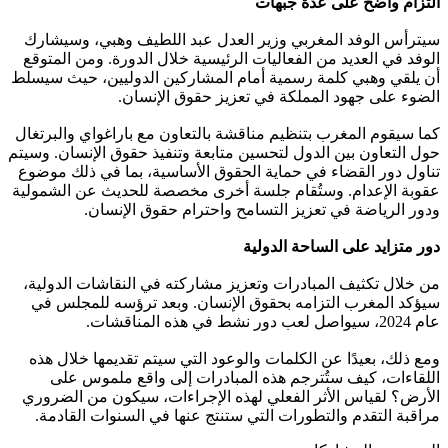
التزام واضح على عدة جبهات
سيترأس الوفد المغربي وزير العدل عبد اللطيف وهبي، وسيشارك
الوفد في العديد من الفعاليات الرئيسية خلال الدورة. ومن المتوقع
أن يلقي وهبي كلمة رسمية أمام المشاركين الدوليين، حيث سيسلط
الضوء على جهود المملكة في تعزيز حقوق الإنسان.
كما سيقوم المغرب بتنظيم مناقشة بالتعاون مع باراغواي والبرتغال
حول التعاون بين الدول لتحسين متابعة وتنفيذ حقوق الإنسان. وسيتم
تناول دور القضاء في حماية الحقوق الأساسية، بما في ذلك موضوع
عقوبة الإعدام. وستُقام جلسة أخرى مخصصة للحديث عن الشمولية
ودور الرياضة في تعزيز التسامح واحترام حقوق الإنسان.
دور متزايد على الساحة الدولية
من خلال تكثيف المبادرات وتعزيز مشاركته في النقاشات الدولية،
سيؤكد المغرب التزامه بحقوق الإنسان. وبعد ترؤسه للمجلس في
عام 2024، سيواصل لعب دور نشط في هذه المناقشات.
ومع ذلك، بعيدًا عن الكلمات والوعود التي سيتم تقديمها خلال هذه
اللقاءات، كيف ستُترجم هذه المبادرات إلى واقع ملموس على
الأرض؟ لقياس الأثر الفعلي لهذه الإجراءات، سيكون من الضروري
مراقبة التقدم والتطورات التي ستنتج عنها في السنوات القادمة.