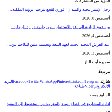
المزيد من المشاركات
رجل الإستراتيجية والميدان.. فوزي لقجع يترجم الرؤية الملكية…
أغسطس 8, 2026
من عمق البادية إلى أفق الاستثمار .. مهرجان تندرارة للرحل…
أغسطس 4, 2026
عيد العرش المجيد: تجديد لعهد البيعة وتجسيد متين للتلاحم بين…
أغسطس 3, 2026
سميرة آيت الباز
مرتبط
شارك
Telegram
Linkedin
Pinterest
WhatsApp
Twitter
Facebook
البريد
الإلكتروني
Viber
طباعة
السابق بوست
إدارة المشاريع في قطاع البناء بالمغرب: من التخطيط إلى التنفيذ