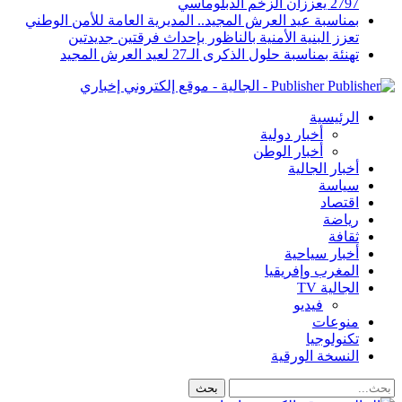
2797 يعززان الزخم الدبلوماسي
بمناسبة عيد العرش المجيد.. المديرية العامة للأمن الوطني
تعزز البنية الأمنية بالناظور بإحداث فرقتين جديدتين
تهنئة بمناسبة حلول الذكرى الـ27 لعيد العرش المجيد
Publisher - الجالية - موقع إلكتروني إخباري
الرئيسية
أخبار دولية
أخبار الوطن
أخبار الجالية
سياسة
اقتصاد
رياضة
ثقافة
أخبار سياحية
المغرب وإفريقيا
الجالية TV
فيديو
منوعات
تكنولوجيا
النسخة الورقية