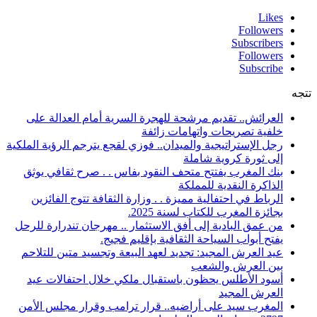
Likes
Followers
Subscribers
Followers
Subscribe
تتجه
العرائش.. تقديم مرشحة للهجرة السرية أمام العدالة على
خلفية تصريحات واتهامات زائفة
رجل الإستراتيجية والميدان.. فوزي لقجع يترجم الرؤية الملكية
إلى ثورة كروية شاملة
بنك المغرب يفتتح متحف النقود بفاس . . صرح ثقافي يوثق
الذاكرة النقدية للمملكة
الرباط في احتفالية مميزة . . وزارة الثقافة تتوج الفائزين
بجائزة المغرب للكتاب لسنة 2025.
من عمق البادية إلى أفق الاستثمار .. مهرجان تندرارة للرحل
يفتح أبواب السياحة الثقافية بإقليم فجيج.
عيد العرش المجيد: تجديد لعهد البيعة وتجسيد متين للتلاحم
بين العرش والشعب
أسود الأطلس يحظون باستقبال ملكي خلال احتفالات عيد
العرش المجيد
المغرب سيد على أراضيه.. قرار ترامب وقرار مجلس الأمن