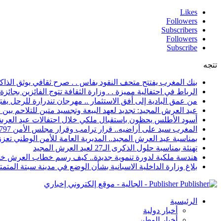
Likes
Followers
Subscribers
Followers
Subscribe
تتجه
بنك المغرب يفتتح متحف النقود بفاس . . صرح ثقافي يوثق الذاكر
الرباط في احتفالية مميزة . . وزارة الثقافة تتوج الفائزين بجائزة ا
من عمق البادية إلى أفق الاستثمار .. مهرجان تندرارة للرحل يفتح
عيد العرش المجيد: تجديد لعهد البيعة وتجسيد متين للتلاحم بي
أسود الأطلس يحظون باستقبال ملكي خلال احتفالات عيد العرش
المغرب سيد على أراضيه.. قرار ترامب وقرار مجلس الأمن 2797 يعززان الزخم الدبلوماسي
بمناسبة عيد العرش المجيد.. المديرية العامة للأمن الوطني تعزز 
تهنئة بمناسبة حلول الذكرى الـ27 لعيد العرش المجيد
هندسة ملكية لدورة تنموية جديدة.. كيف رسم خطاب العرش خار
بلاغ وزارة الداخلية الاسبانية بشأن الوضع في مدينة سبتة المتمت
Publisher - الجالية - موقع إلكتروني إخباري
الرئيسية
أخبار دولية
أخبار الوطن