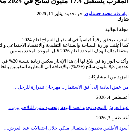
المغرب يستقبل 17.4 مليون سائح في 2024 محققاً رقماً قياسياً جديدا
بواسطة
محمد حسناوي
آخر تحديث
يناير 11, 2025
شارك
مجلة الجالية
المغرب يحقق رقماً قياسياً في استقبال السياح لعام 2024…..
محققاً بذلك الهدف المحدد لعام 2026 قبل الموعد المحدد بسنتين.
عددهم 8,8 مليون سائح (+23%)، بالإضافة إلى المغاربة المقيمين بالخارج الذين وصل عددهم إلى 8,6 مليون سائح (+17%).
المزيد من المشاركات
من عمق البادية إلى أفق الاستثمار .. مهرجان تندرارة للرحل…
أغسطس 4, 2026
عيد العرش المجيد: تجديد لعهد البيعة وتجسيد متين للتلاحم بين…
أغسطس 3, 2026
أسود الأطلس يحظون باستقبال ملكي خلال احتفالات عيد العرش…