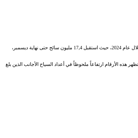
كما أعلنت وزارة السياحة والصناعة التقليدية والاقتصاد الاجتماعي والتضامني أن المغرب قد حطم رقمه القياسي في عدد السياح الوافدين خلال عام 2024، حيث استقبل 17,4 مليون سائح حتى نهاية ديسمبر،
 بنسبة 20% في عدد السياح مقارنة بسنة 2023، ما يعادل تقريباً 3 ملايين سائح إضافي. وتظهر هذه الأرقام ارتفاعاً ملحوظاً في أعداد السياح الأجانب الذين بلغ