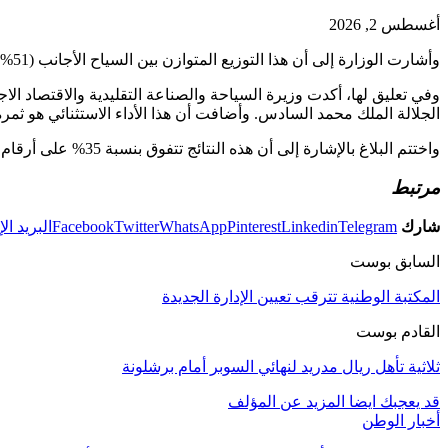
أغسطس 2, 2026
وأشارت الوزارة إلى أن هذا التوزيع المتوازن بين السياح الأجانب (51%) والمغاربة المقيمين بالخارج (49%) يبرز استمرارية الوجهة المغربية في جذب كلا الفئتين.
وفي تعليق لها، أكدت وزيرة السياحة والصناعة التقليدية والاقتصاد ا
الجلالة الملك محمد السادس. وأضافت أن هذا الأداء الاستثنائي هو ث
واختتم البلاغ بالإشارة إلى أن هذه النتائج تتفوق بنسبة 35% على أرقام سنة 2019، مما يعزز فعالية خارطة الطريق السياحية ويجعل المغرب الوجهة السياحية الأولى في إفريقيا.
مرتبط
شارك
Telegram
Linkedin
Pinterest
WhatsApp
Twitter
Facebook
البريد ال
السابق بوست
المكتبة الوطنية تترقب تعيين الإدارة الجديدة
القادم بوست
ثلاثية تأهل ريال مدريد لنهائي السوبر أمام برشلونة
قد يعجبك ايضا
المزيد عن المؤلف
أخبار الوطن