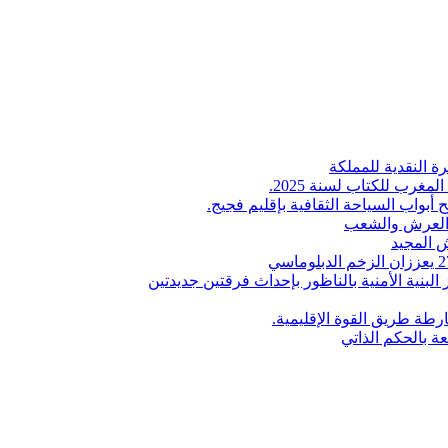
ة النقدية للمملكة
لمغرب للكتاب لسنة 2025.
 أبواب السياحة الثقافية بإقليم فجيج.
ن العرش والشعب
 المجيد
البنية الأمنية بالناظور بإحداث فرقتين جديدتين
طة طريق القوة الإقليمية.
عة بالحكم الذاتي