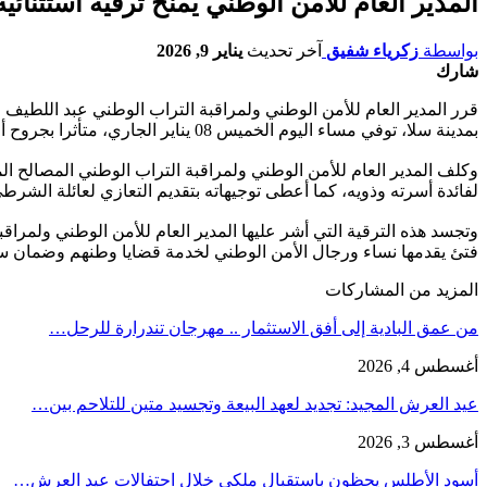
المدير العام للأمن الوطني يمنح ترقية استثنائي
بواسطة
زكرياء شفيق
آخر تحديث
يناير 9, 2026
شارك
قرر المدير العام للأمن الوطني ولمراقبة التراب الوطني عبد اللطيف
بمدينة سلا، توفي مساء اليوم الخميس 08 يناير الجاري، متأثرا بجروح أصيب بها إثر حادثة سير وقعت خلال مزاولته مهامه النظامية المتمثلة في حماية أمن المواطنين وضمان سلامة ممتلكاتهم.
وكلف المدير العام للأمن الوطني ولمراقبة التراب الوطني المصالح المر
لفائدة أسرته وذويه، كما أعطى توجيهاته بتقديم التعازي لعائلة الشرط
وتجسد هذه الترقية التي أشر عليها المدير العام للأمن الوطني ولمراقب
فتئ يقدمها نساء ورجال الأمن الوطني لخدمة قضايا وطنهم وضمان س
المزيد من المشاركات
من عمق البادية إلى أفق الاستثمار .. مهرجان تندرارة للرحل…
أغسطس 4, 2026
عيد العرش المجيد: تجديد لعهد البيعة وتجسيد متين للتلاحم بين…
أغسطس 3, 2026
أسود الأطلس يحظون باستقبال ملكي خلال احتفالات عيد العرش…