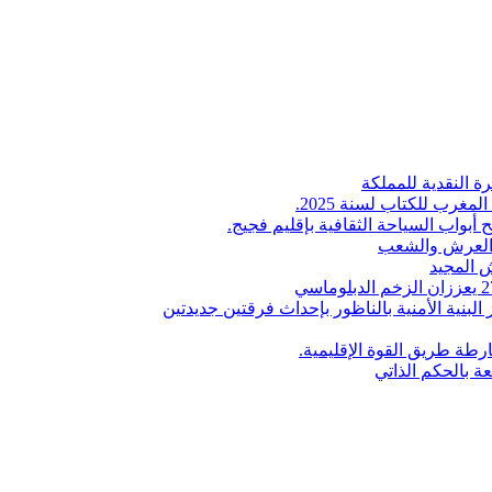
ة النقدية للمملكة
لمغرب للكتاب لسنة 2025.
 أبواب السياحة الثقافية بإقليم فجيج.
ن العرش والشعب
 المجيد
البنية الأمنية بالناظور بإحداث فرقتين جديدتين
طة طريق القوة الإقليمية.
عة بالحكم الذاتي