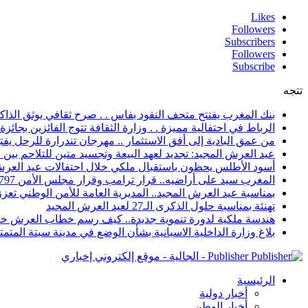
Likes
Followers
Subscribers
Followers
Subscribe
تتجه
بنك المغرب يفتتح متحف النقود بفاس . . صرح ثقافي يوثق الذاكر
الرباط في احتفالية مميزة . . وزارة الثقافة تتوج الفائزين بجائزة ا
من عمق البادية إلى أفق الاستثمار .. مهرجان تندرارة للرحل يفتح
عيد العرش المجيد: تجديد لعهد البيعة وتجسيد متين للتلاحم بي
أسود الأطلس يحظون باستقبال ملكي خلال احتفالات عيد العرش
المغرب سيد على أراضيه.. قرار ترامب وقرار مجلس الأمن 2797 يعززان الزخم الدبلوماسي
بمناسبة عيد العرش المجيد.. المديرية العامة للأمن الوطني تعزز 
تهنئة بمناسبة حلول الذكرى الـ27 لعيد العرش المجيد
هندسة ملكية لدورة تنموية جديدة.. كيف رسم خطاب العرش خار
بلاغ وزارة الداخلية الاسبانية بشأن الوضع في مدينة سبتة المتمت
Publisher - الجالية - موقع إلكتروني إخباري
الرئيسية
أخبار دولية
أخبار الوطن