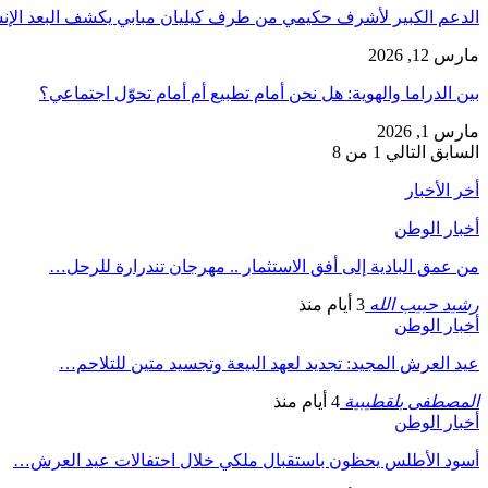
الدعم الكبير لأشرف حكيمي من طرف كيليان مبابي يكشف البعد الإ
مارس 12, 2026
بين الدراما والهوية: هل نحن أمام تطبيع أم أمام تحوّل اجتماعي؟
مارس 1, 2026
السابق
التالي
1 من 8
أخر الأخبار
أخبار الوطن
من عمق البادية إلى أفق الاستثمار .. مهرجان تندرارة للرحل…
رشيد حبيب الله
3 أيام منذ
أخبار الوطن
عيد العرش المجيد: تجديد لعهد البيعة وتجسيد متين للتلاحم…
المصطفى بلقطيبية
4 أيام منذ
أخبار الوطن
أسود الأطلس يحظون باستقبال ملكي خلال احتفالات عيد العرش…