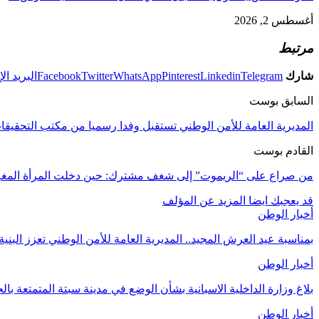
أغسطس 2, 2026
مرتبط
شارك
Telegram
Linkedin
Pinterest
WhatsApp
Twitter
Facebook
البريد ال
السابق بوست
المديرية العامة للأمن الوطني تستقبل وفدا رسميا من مكتب التحقيقات الفيدرالي الأمريكي « FBI » للاطلا
القادم بوست
من صراع على “الريموت” إلى شغف مشترك: حين دخلت المرأة المغرب
قد يعجبك ايضا
المزيد عن المؤلف
أخبار الوطن
بمناسبة عيد العرش المجيد.. المديرية العامة للأمن الوطني تعزز البنية
أخبار الوطن
بلاغ وزارة الداخلية الاسبانية بشأن الوضع في مدينة سبتة المتمتعة بال
أخبار الوطن