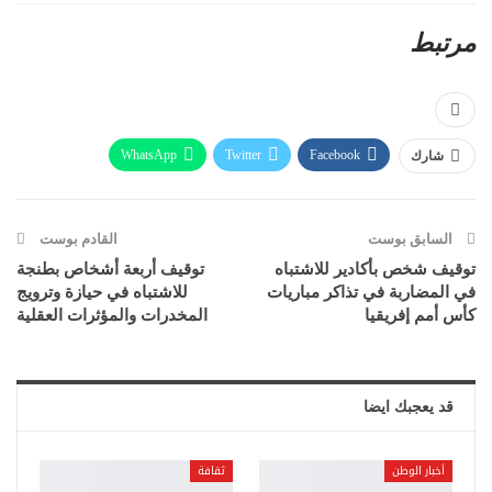
مرتبط
WhatsApp
Twitter
Facebook
شارك
Telegram
Linkedin
Pinterest
البريد الإلكتروني
Viber
طباعة
السابق بوست
القادم بوست
توقيف شخص بأكادير للاشتباه
توقيف أربعة أشخاص بطنجة
في المضاربة في تذاكر مباريات
للاشتباه في حيازة وترويج
كأس أمم إفريقيا
المخدرات والمؤثرات العقلية
قد يعجبك ايضا
أخبار الوطن
ثقافة