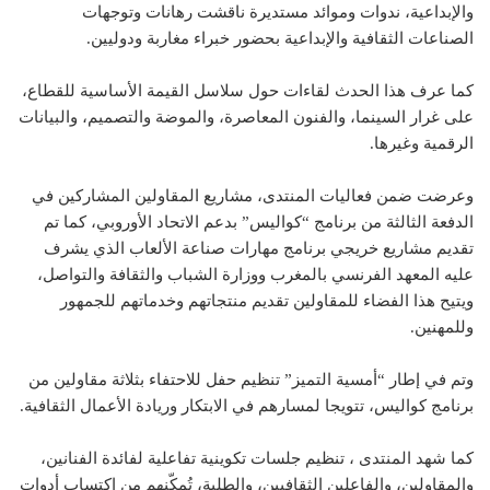
والإبداعية، ندوات وموائد مستديرة ناقشت رهانات وتوجهات
الصناعات الثقافية والإبداعية بحضور خبراء مغاربة ودوليين.
كما عرف هذا الحدث لقاءات حول سلاسل القيمة الأساسية للقطاع،
على غرار السينما، والفنون المعاصرة، والموضة والتصميم، والبيانات
الرقمية وغيرها.
وعرضت ضمن فعاليات المنتدى، مشاريع المقاولين المشاركين في
الدفعة الثالثة من برنامج “كواليس” بدعم الاتحاد الأوروبي، كما تم
تقديم مشاريع خريجي برنامج مهارات صناعة الألعاب الذي يشرف
عليه المعهد الفرنسي بالمغرب ووزارة الشباب والثقافة والتواصل،
ويتيح هذا الفضاء للمقاولين تقديم منتجاتهم وخدماتهم للجمهور
وللمهنين.
وتم في إطار “أمسية التميز” تنظيم حفل للاحتفاء بثلاثة مقاولين من
برنامج كواليس، تتويجا لمسارهم في الابتكار وريادة الأعمال الثقافية.
كما شهد المنتدى ، تنظيم جلسات تكوينية تفاعلية لفائدة الفنانين،
والمقاولين، والفاعلين الثقافيين، والطلبة، تُمكّنهم من اكتساب أدوات