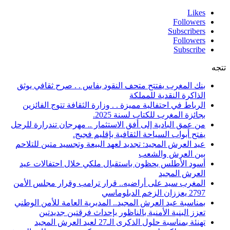
Likes
Followers
Subscribers
Followers
Subscribe
تتجه
بنك المغرب يفتتح متحف النقود بفاس . . صرح ثقافي يوثق
الذاكرة النقدية للمملكة
الرباط في احتفالية مميزة . . وزارة الثقافة تتوج الفائزين
بجائزة المغرب للكتاب لسنة 2025.
من عمق البادية إلى أفق الاستثمار .. مهرجان تندرارة للرحل
يفتح أبواب السياحة الثقافية بإقليم فجيج.
عيد العرش المجيد: تجديد لعهد البيعة وتجسيد متين للتلاحم
بين العرش والشعب
أسود الأطلس يحظون باستقبال ملكي خلال احتفالات عيد
العرش المجيد
المغرب سيد على أراضيه.. قرار ترامب وقرار مجلس الأمن
2797 يعززان الزخم الدبلوماسي
بمناسبة عيد العرش المجيد.. المديرية العامة للأمن الوطني
تعزز البنية الأمنية بالناظور بإحداث فرقتين جديدتين
تهنئة بمناسبة حلول الذكرى الـ27 لعيد العرش المجيد