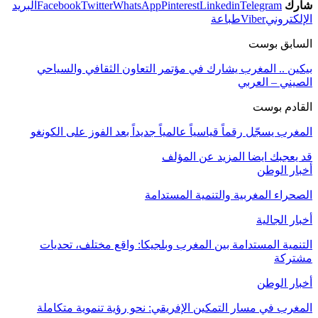
شارك
Telegram
Linkedin
Pinterest
WhatsApp
Twitter
Facebook
البريد
الإلكتروني
Viber
طباعة
السابق بوست
بيكين .. المغرب يشارك في مؤتمر التعاون الثقافي والسياحي
الصيني – العربي
القادم بوست
المغرب يسجّل رقماً قياسياً عالمياً جديداً بعد الفوز على الكونغو
قد يعجبك ايضا
المزيد عن المؤلف
أخبار الوطن
الصحراء المغربية والتنمية المستدامة
أخبار الجالية
التنمية المستدامة بين المغرب وبلجيكا: واقع مختلف، تحديات
مشتركة
أخبار الوطن
المغرب في مسار التمكين الإفريقي: نحو رؤية تنموية متكاملة