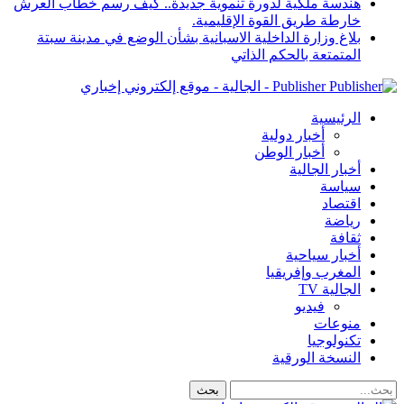
هندسة ملكية لدورة تنموية جديدة.. كيف رسم خطاب العرش
خارطة طريق القوة الإقليمية.
بلاغ وزارة الداخلية الاسبانية بشأن الوضع في مدينة سبتة
المتمتعة بالحكم الذاتي
Publisher - الجالية - موقع إلكتروني إخباري
الرئيسية
أخبار دولية
أخبار الوطن
أخبار الجالية
سياسة
اقتصاد
رياضة
ثقافة
أخبار سياحية
المغرب وإفريقيا
الجالية TV
فيديو
منوعات
تكنولوجيا
النسخة الورقية