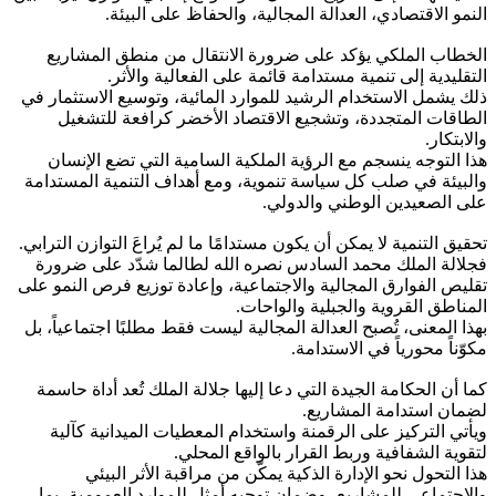
النمو الاقتصادي، العدالة المجالية، والحفاظ على البيئة.
الخطاب الملكي يؤكد على ضرورة الانتقال من منطق المشاريع
التقليدية إلى تنمية مستدامة قائمة على الفعالية والأثر.
ذلك يشمل الاستخدام الرشيد للموارد المائية، وتوسيع الاستثمار في
الطاقات المتجددة، وتشجيع الاقتصاد الأخضر كرافعة للتشغيل
والابتكار.
هذا التوجه ينسجم مع الرؤية الملكية السامية التي تضع الإنسان
والبيئة في صلب كل سياسة تنموية، ومع أهداف التنمية المستدامة
على الصعيدين الوطني والدولي.
تحقيق التنمية لا يمكن أن يكون مستدامًا ما لم يُراعَ التوازن الترابي.
فجلالة الملك محمد السادس نصره الله لطالما شدّد على ضرورة
تقليص الفوارق المجالية والاجتماعية، وإعادة توزيع فرص النمو على
المناطق القروية والجبلية والواحات.
بهذا المعنى، تُصبح العدالة المجالية ليست فقط مطلبًا اجتماعياً، بل
مكوّناً محورياً في الاستدامة.
كما أن الحكامة الجيدة التي دعا إليها جلالة الملك تُعد أداة حاسمة
لضمان استدامة المشاريع.
ويأتي التركيز على الرقمنة واستخدام المعطيات الميدانية كآلية
لتقوية الشفافية وربط القرار بالواقع المحلي.
هذا التحول نحو الإدارة الذكية يمكّن من مراقبة الأثر البيئي
والاجتماعي للمشاريع، وضمان توجيه أمثل للموارد العمومية، بما