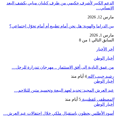
الدعم الكبير لأشرف حكيمي من طرف كيليان مبابي يكشف البعد
الإنساني…
مارس 12, 2026
بين الدراما والهوية: هل نحن أمام تطبيع أم أمام تحوّل اجتماعي؟
مارس 1, 2026
السابق
التالي
1 من 8
أخر الأخبار
أخبار الوطن
من عمق البادية إلى أفق الاستثمار .. مهرجان تندرارة للرحل…
رشيد حبيب الله
4 أيام منذ
أخبار الوطن
عيد العرش المجيد: تجديد لعهد البيعة وتجسيد متين للتلاحم…
المصطفى بلقطيبية
5 أيام منذ
أخبار الوطن
أسود الأطلس يحظون باستقبال ملكي خلال احتفالات عيد العرش…