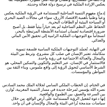
يعكس الإرادة الملكية في ترسيخ دولة فعالة وحديثة.
إدماج مفهوم التنمية الساحلية المستدامة في الرؤية الملكية يعكس
وعياً وطنياً بأهمية الاقتصاد الأزرق، سواء في مجالات الصيد البحري
أو السياحة البيئية أو الطاقات البحرية.
الحفاظ على النظم الساحلية لم يعد خياراً بيئياً فقط، بل أصبح
ضرورة اقتصادية لضمان استدامة الأنشطة المرتبطة بالبحر،
انسجاماً مع التوجيهات الملكية الرامية إلى تحقيق الأمن المائي
والغذائي.
في النهاية، تُجسّد التوجيهات الملكية السامية فلسفة تنموية
متكاملة، تعتبر الإنسان في صلب كل مشروع، وتربط بين البيئة
والمجال والعدالة الاجتماعية في رؤية واحدة.
فالاستثمار في الإنسان، عبر التعليم والتكوين والتمكين المحلي، هو
الشرط الأساسي لتحويل الرؤية إلى واقع ملموس، وبناء الثقة بين
المواطن والمؤسسات.
في الختام، إن الخطاب الملكي السامي لجلالة الملك محمد السادس
نصره الله يؤسس لمرحلة جديدة في مسار التنمية المغربية، تُوازن
بين السرعة والعمق، بين الطموح والواقعية.
إنها دعوة لتفعيل الرؤية المستدامة على أرض الواقع، من خلال
سياسات مندمجة تُراعي البيئة والمجال والإنسان في آن واحد.