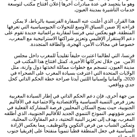
وهو ما يتجسد في عدة مبادرات آخرها إعلان افتتاح مكتب لتوسعة
خدمات التأشيرة بمدينة العيون.
هذا القرار، الذي أعلنت عنه السفارة الفرنسية بالرباط، لا يمكن
قراءته إلا ضمن السياق الأوسع للتحولات الجيوسياسية التي تعرفها
المنطقة. فهو يعكس تبني فرنسا لمقاربة براغماتية جديدة تقوم على
دعم الاستقرار الإقليمي وتعزيز شراكتها الاستراتيجية مع المغرب،
خصوصاً في مجالات الأمن، الهجرة، والطاقة المتجددة.
فرنسا، التي لطالما اعتبرت حليفاً تقليدياً للمغرب داخل مجلس
الأمن، من خلال تحركاتها الأخيرة، كمثل افتتاح هذا المكتب في
مدينة العيون، تنسجم مع خطوات مماثلة اتخذتها دول وازنة، مثل
الولايات المتحدة التي اعترفت بسيادة المغرب على الصحراء في
2020، وألمانيا وإسبانيا اللتين أيدتا صراحة خطة الحكم الذاتي كحل
جدي وواقعي.
من جهة أخرى، فإن دعم الحكم الذاتي في إطار السيادة المغربية
يعزز فرص التنمية السياسية والاقتصادية والاجتماعية في الأقاليم
الجنوبية، حيث يمنح السكان المحليين فرصة المشاركة الفعلية في
تدبير شؤونهم. النموذج التنموي الجديد للأقاليم الجنوبية، الذي أطلقه
المغرب، يهدف إلى تعزيز البنية التحتية، دعم المقاولات المحلية،
وتمكين الشباب من فرص التكوين والتوظيف، مما يعكس الإرادة
السياسية في جعل المنطقة قطباً تنموياً منفتحاً على إفريقيا جنوب
الصحراء.