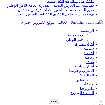
2797 يعززان الزخم الدبلوماسي
بمناسبة عيد العرش المجيد.. المديرية العامة للأمن الوطني
تعزز البنية الأمنية بالناظور بإحداث فرقتين جديدتين
تهنئة بمناسبة حلول الذكرى الـ27 لعيد العرش المجيد
Publisher - الجالية - موقع إلكتروني إخباري
الرئيسية
أخبار دولية
أخبار الوطن
أخبار الجالية
سياسة
اقتصاد
رياضة
ثقافة
أخبار سياحية
المغرب وإفريقيا
الجالية TV
فيديو
منوعات
تكنولوجيا
النسخة الورقية