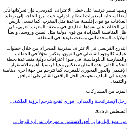
وبينما تسير فرنسا على خطى الاعتراف التدريجي، فإن تحركاتها تأتي
أيضاً استجابة لمتغيرات النظام الدولي، حيث تبرز الحاجة إلى توطيد
العلاقات مع قوى إقليمية صاعدة مثل المغرب. كما تسعى باريس
إلى الحفاظ على نفوذها التقليدي في منطقة المغرب العربي، في
ظل المنافسة المتزايدة من قوى دولية مثل الصين وروسيا، وأيضاً
الولايات المتحدة التي وسعت نفوذها في المنطقة.
التدرج الفرنسي في الاعتراف بمغربية الصحراء، من خلال خطوات
عملية كالوجود القنصلي في العيون، يعكس تحوّلاً في الخطاب
والممارسة الدبلوماسية، في ضوء اعترافات دولية متصاعدة بخطة
الحكم الذاتي. هذه المقاربة تعكس وعياً فرنسياً بأهمية الاستقرار
الإقليمي والدور المحوري للمغرب، كما تترجم من جهة أخرى دينامية
جديدة في الملف تنحو نحو الحل الواقعي القائم على التوافق
والتنمية.
المزيد من المشاركات
رجل الإستراتيجية والميدان.. فوزي لقجع يترجم الرؤية الملكية…
أغسطس 8, 2026
من عمق البادية إلى أفق الاستثمار .. مهرجان تندرارة للرحل…