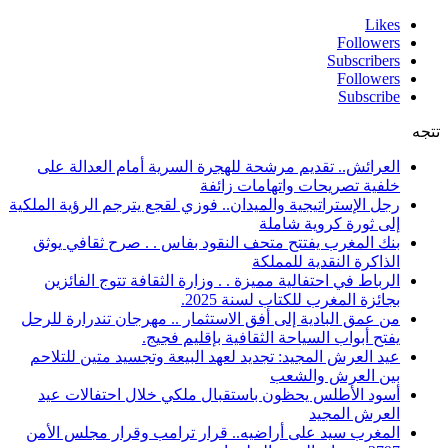
Likes
Followers
Subscribers
Followers
Subscribe
تتجه
العرائش.. تقديم مرشحة للهجرة السرية أمام العدالة على
خلفية تصريحات واتهامات زائفة
رجل الإستراتيجية والميدان.. فوزي لقجع يترجم الرؤية الملكية
إلى ثورة كروية شاملة
بنك المغرب يفتتح متحف النقود بفاس . . صرح ثقافي يوثق
الذاكرة النقدية للمملكة
الرباط في احتفالية مميزة . . وزارة الثقافة تتوج الفائزين
بجائزة المغرب للكتاب لسنة 2025.
من عمق البادية إلى أفق الاستثمار .. مهرجان تندرارة للرحل
يفتح أبواب السياحة الثقافية بإقليم فجيج.
عيد العرش المجيد: تجديد لعهد البيعة وتجسيد متين للتلاحم
بين العرش والشعب
أسود الأطلس يحظون باستقبال ملكي خلال احتفالات عيد
العرش المجيد
المغرب سيد على أراضيه.. قرار ترامب وقرار مجلس الأمن