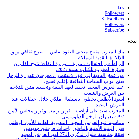
Likes
Followers
Subscribers
Followers
Subscribe
تتجه
بنك المغرب يفتتح متحف النقود بفاس . . صرح ثقافي يوثق
الذاكرة النقدية للمملكة
الرباط في احتفالية مميزة . . وزارة الثقافة تتوج الفائزين
بجائزة المغرب للكتاب لسنة 2025.
من عمق البادية إلى أفق الاستثمار .. مهرجان تندرارة للرحل
يفتح أبواب السياحة الثقافية بإقليم فجيج.
عيد العرش المجيد: تجديد لعهد البيعة وتجسيد متين للتلاحم
بين العرش والشعب
أسود الأطلس يحظون باستقبال ملكي خلال احتفالات عيد
العرش المجيد
المغرب سيد على أراضيه.. قرار ترامب وقرار مجلس الأمن
2797 يعززان الزخم الدبلوماسي
بمناسبة عيد العرش المجيد.. المديرية العامة للأمن الوطني
تعزز البنية الأمنية بالناظور بإحداث فرقتين جديدتين
تهنئة بمناسبة حلول الذكرى الـ27 لعيد العرش المجيد