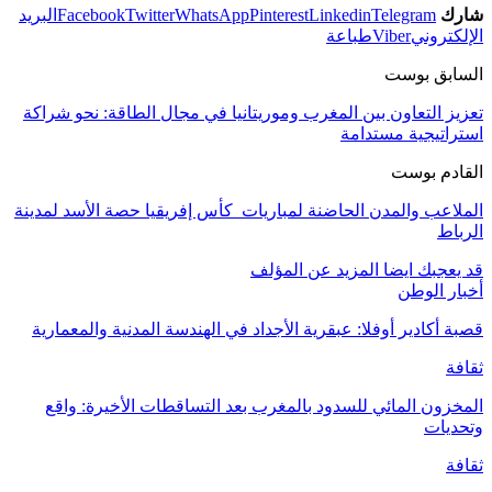
شارك
Telegram
Linkedin
Pinterest
WhatsApp
Twitter
Facebook
البريد
الإلكتروني
Viber
طباعة
السابق بوست
تعزيز التعاون بين المغرب وموريتانيا في مجال الطاقة: نحو شراكة
استراتيجية مستدامة
القادم بوست
الملاعب والمدن الحاضنة لمباريات كأس إفريقيا حصة الأسد لمدينة
الرباط
قد يعجبك ايضا
المزيد عن المؤلف
أخبار الوطن
قصبة أكادير أوفلا: عبقرية الأجداد في الهندسة المدنية والمعمارية
ثقافة
المخزون المائي للسدود بالمغرب بعد التساقطات الأخيرة: واقع
وتحديات
ثقافة