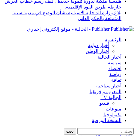
هندسة ملكية لدورة تنموية جديدة.. كيف رسم خطاب العرش
خارطة طريق القوة الإقليمية.
بلاغ وزارة الداخلية الاسبانية بشأن الوضع في مدينة سبتة
المتمتعة بالحكم الذاتي
Publisher - الجالية - موقع إلكتروني إخباري
الرئيسية
أخبار دولية
أخبار الوطن
أخبار الجالية
سياسة
اقتصاد
رياضة
ثقافة
أخبار سياحية
المغرب وإفريقيا
الجالية TV
فيديو
منوعات
تكنولوجيا
النسخة الورقية