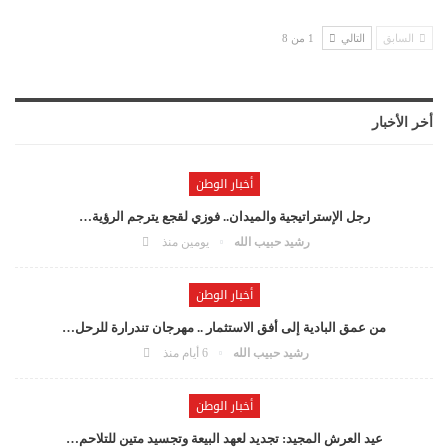
السابق
التالي
1 من 8
أخر الأخبار
أخبار الوطن
رجل الإستراتيجية والميدان.. فوزي لقجع يترجم الرؤية…
رشيد حبيب الله
يومين منذ
أخبار الوطن
من عمق البادية إلى أفق الاستثمار .. مهرجان تندرارة للرحل…
رشيد حبيب الله
6 أيام منذ
أخبار الوطن
عيد العرش المجيد: تجديد لعهد البيعة وتجسيد متين للتلاحم…