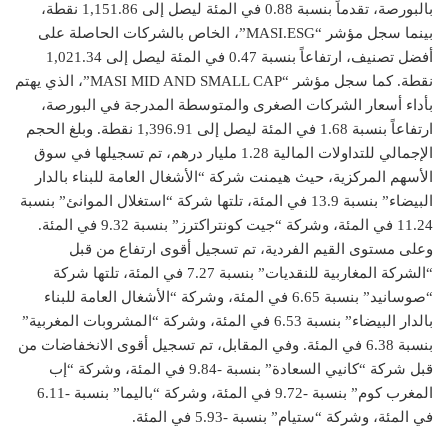
بالبورصة، تقدماً بنسبة 0.88 في المئة ليصل إلى 1,151.86 نقطة،
بينما سجل مؤشر “MASI.ESG”، الخاص بالشركات الحاصلة على
أفضل تصنيف، ارتفاعاً بنسبة 0.47 في المئة ليصل إلى 1,021.34
نقطة. كما سجل مؤشر “MASI MID AND SMALL CAP”، الذي يهتم
بأداء أسعار الشركات الصغرى والمتوسطة المدرجة في البورصة،
ارتفاعاً بنسبة 1.68 في المئة ليصل إلى 1,396.91 نقطة. وبلغ الحجم
الإجمالي للتداولات المالية 1.28 مليار درهم، تم تسجيلها في سوق
الأسهم المركزية، حيث هيمنت شركة “الأشغال العامة للبناء بالدار
البيضاء” بنسبة 13.9 في المئة، تلتها شركة “استغلال الموانئ” بنسبة
11.24 في المئة، وشركة “جيت كونتراكترز” بنسبة 9.32 في المئة.
وعلى مستوى القيم الفردية، تم تسجيل أقوى ارتفاع من قبل
“الشركة المغاربية للنقديات” بنسبة 7.27 في المئة، تلتها شركة
“صوسانيد” بنسبة 6.65 في المئة، وشركة “الأشغال العامة للبناء
بالدار البيضاء” بنسبة 6.53 في المئة، وشركة “المشروبات المغربية”
بنسبة 6.38 في المئة. وفي المقابل، تم تسجيل أقوى الانخفاضات من
قبل شركة “كانيي السعادة” بنسبة -9.84 في المئة، وشركة “إب
المغرب كوم” بنسبة -9.72 في المئة، وشركة “باليما” بنسبة -6.11
في المئة، وشركة “ستيام” بنسبة -5.93 في المئة.