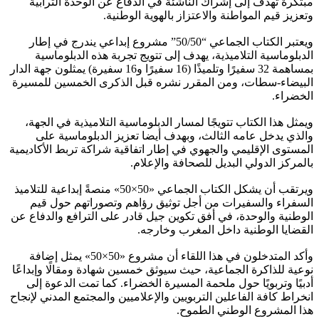
مبتكرة تهدف إلى إشراك الناشئة في الدفاع عن الوحدة الترابية
وتعزيز قيم المواطنة والاعتزاز بالهوية الوطنية.
ويعتبر الكتاب الجماعي “50/50” مشروع إبداعي يندرج في إطار
الدبلوماسية التلاميذية، يهدف إلى تتويج تجربة هذه الدبلوماسية
بمساهمة 32 سفيرًا وتلميذًا (16 سفيرًا و16 سفيرة) يمثلون جهة الدار
البيضاء-سطات، ومن المقرر نشره قبل الذكرى الخمسين للمسيرة
الخضراء.
ويمثل هذا الكتاب تتويجًا لمسار الدبلوماسية التلاميذية في الجهة،
والذي يدخل عامه الثالث، وبهدف أيضا تعزيز الدبلوماسية على
المستوى الإقليمي والجهوي في إطار اتفاقية شراكة تربط الأكاديمية
بالمركز الدولي البديل للصحافة والإعلام.
ويرتقب أن يشكل الكتاب الجماعي «50×50» منصةً إبداعية للتلاميذ
السفراء والسفيرات من أجل توثيق رؤاهم وتصوراتهم حول قيم
الوطنية والوحدة، في أفق تكوين جيل قادر على الترافع والدفاع عن
القضايا الوطنية داخل المغرب وخارجه.
وأكد المتدخلون في هذا اللقاء أن مشروع «50×50» يمثل إضافة
نوعية للذاكرة الجماعية، حيث سيوثق خمسين شهادة ومقالًا وإبداعًا
أدبيًا وتربويًا حول ملحمة المسيرة الخضراء. كما تمت الدعوة إلى
انخراط كافة الفاعلين التربويين والإعلاميين والمجتمع المدني لإنجاح
هذا المشروع الوطني الطموح.