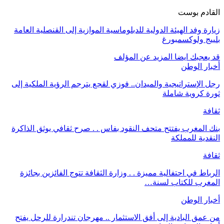
القادم بوست
زيارة وفد الهيئة الدولية للدبلوماسية الموازية إلى القنصلية العامة
بلييج ولوكسمبورغ
قد يعجبك ايضا
المزيد عن المؤلف
أخبار الوطن
رجل الإستراتيجية والميدان.. فوزي لقجع يترجم الرؤية الملكية إلى
ثورة كروية شاملة
ثقافة
بنك المغرب يفتتح متحف النقود بفاس . . صرح ثقافي يوثق الذاكرة
النقدية للمملكة
ثقافة
الرباط في احتفالية مميزة . . وزارة الثقافة تتوج الفائزين بجائزة
المغرب للكتاب لسنة…
أخبار الوطن
من عمق البادية إلى أفق الاستثمار .. مهرجان تندرارة للرحل يفتح