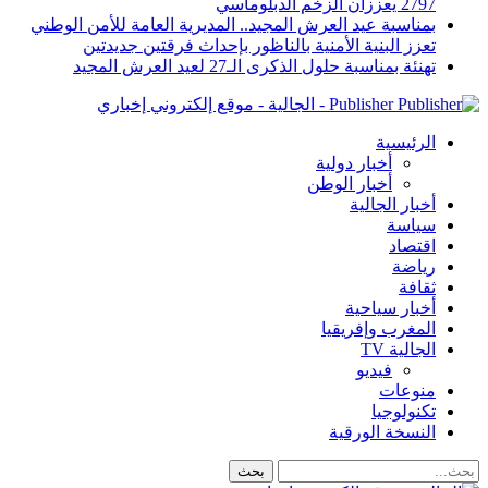
2797 يعززان الزخم الدبلوماسي
بمناسبة عيد العرش المجيد.. المديرية العامة للأمن الوطني
تعزز البنية الأمنية بالناظور بإحداث فرقتين جديدتين
تهنئة بمناسبة حلول الذكرى الـ27 لعيد العرش المجيد
Publisher - الجالية - موقع إلكتروني إخباري
الرئيسية
أخبار دولية
أخبار الوطن
أخبار الجالية
سياسة
اقتصاد
رياضة
ثقافة
أخبار سياحية
المغرب وإفريقيا
الجالية TV
فيديو
منوعات
تكنولوجيا
النسخة الورقية