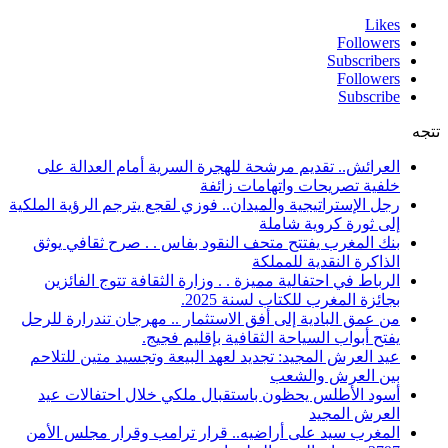
Likes
Followers
Subscribers
Followers
Subscribe
تتجه
العرائش.. تقديم مرشحة للهجرة السرية أمام العدالة على
خلفية تصريحات واتهامات زائفة
رجل الإستراتيجية والميدان.. فوزي لقجع يترجم الرؤية الملكية
إلى ثورة كروية شاملة
بنك المغرب يفتتح متحف النقود بفاس . . صرح ثقافي يوثق
الذاكرة النقدية للمملكة
الرباط في احتفالية مميزة . . وزارة الثقافة تتوج الفائزين
بجائزة المغرب للكتاب لسنة 2025.
من عمق البادية إلى أفق الاستثمار .. مهرجان تندرارة للرحل
يفتح أبواب السياحة الثقافية بإقليم فجيج.
عيد العرش المجيد: تجديد لعهد البيعة وتجسيد متين للتلاحم
بين العرش والشعب
أسود الأطلس يحظون باستقبال ملكي خلال احتفالات عيد
العرش المجيد
المغرب سيد على أراضيه.. قرار ترامب وقرار مجلس الأمن