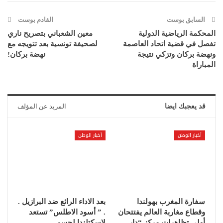
السابق بوست
القادم بوست
المحكمة الرياضية الدولية
معين الشعباني بتصريح ناري
تفصل في قضية اتحاد العاصمة
لصحيفة تونسية بعد تتويجه مع
ونهضة بركان وتزكي نتيجة
نهضة بركان!
المباراة
قد يعجبك ايضا
المزيد عن المؤلف
أخبار الوطن
أخبار الوطن
سفارة المغرب بهولندا
بعد الاداء الرائع ضد البرازيل .
وقطاع مغاربة العالم يفتتحان
. ” أسود الاطلس” تستعد
أولى تظاهرات مركز “دار…
لاسكتلندا لحسم…