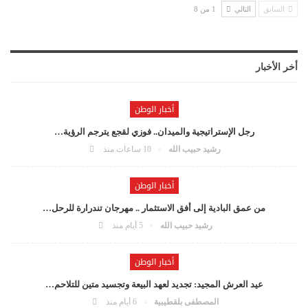
السابق
التالي
1 من 8
أخر الأخبار
أخبار الوطن
رجل الإستراتيجية والميدان.. فوزي لقجع يترجم الرؤية…
رشيد حبيب الله
10 ساعات منذ
أخبار الوطن
من عمق البادية إلى أفق الاستثمار .. مهرجان تندرارة للرحل…
رشيد حبيب الله
5 أيام منذ
أخبار الوطن
عيد العرش المجيد: تجديد لعهد البيعة وتجسيد متين للتلاحم…
المصطفى بلقطيبية
6 أيام منذ