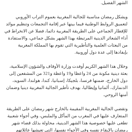
الشهر الفضيل.
ويشكل رمضان مناسبة للجالية المغربية بعموم التراب الأوروبي
لتعميق الروابط الوطنية فيما بينها عبر إقامة التجمعات وتنظيم موائد
للإفطار الجماعي على الطريقة المغربية دائما، فضلا عن الانخراط في
أداء الشعائر الدينية المرتبطة بهذا الشهر بشكل جماعي، والاستفادة
من البعثات العلمية والتأطيرية التي تقوم بها المملكة المغربية
بإيفادها إلى عدة دول أوروبية.
وخلال هذا الشهر الكريم أوفدت وزارة الأوقاف والشؤون الإسلامية،
بعثة دينية مكونة من 24 واعظا و19 واعظة و321 من المشفعين إلى
دول الخارج، ضمنها فرنسا، بلجيكا، إسبانيا، كندا، هولندا، السويد،
الدنمارك، ألمانيا وإيطاليا، بهدف تأطير الجالية المغربية دينيا وضمان
أمنها الروحي.
وتقضي الجالية المغربية المقيمة بالخارج شهر رمضان على الطريقة
المتعارف عليها في المغرب من المأكل والملبس، وفي أجواء شعبية
تطغى عليها خصوصية هذا الشهر الدينية، محاولة بذلك قضاء شهر
رمضان بالإيقاع نفسه وفي الأجواء نفسها، التي تعيشها عائلاتهم