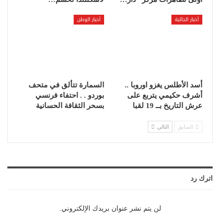
أخبار الجالية
أخبار الوطن
أسد الأطلس يغزو اوروبا ..
السمارة تتألق في متحف
أشرف حكيمي يتربع على
بوردو . . احتفاء فرنسي
عرش التاريخ بــ 19 لقبا
بسحر الثقافة الحسانية
السابق
التالي
اترك رد
لن يتم نشر عنوان بريدك الإلكتروني.