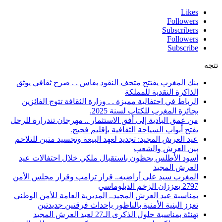
Likes
Followers
Subscribers
Followers
Subscribe
تتجه
بنك المغرب يفتتح متحف النقود بفاس . . صرح ثقافي يوثق
الذاكرة النقدية للمملكة
الرباط في احتفالية مميزة . . وزارة الثقافة تتوج الفائزين
بجائزة المغرب للكتاب لسنة 2025.
من عمق البادية إلى أفق الاستثمار .. مهرجان تندرارة للرحل
يفتح أبواب السياحة الثقافية بإقليم فجيج.
عيد العرش المجيد: تجديد لعهد البيعة وتجسيد متين للتلاحم
بين العرش والشعب
أسود الأطلس يحظون باستقبال ملكي خلال احتفالات عيد
العرش المجيد
المغرب سيد على أراضيه.. قرار ترامب وقرار مجلس الأمن
2797 يعززان الزخم الدبلوماسي
بمناسبة عيد العرش المجيد.. المديرية العامة للأمن الوطني
تعزز البنية الأمنية بالناظور بإحداث فرقتين جديدتين
تهنئة بمناسبة حلول الذكرى الـ27 لعيد العرش المجيد