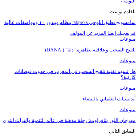
النوت 7
القادم بوست
سامسونج تطلق اللوحي tabpro s بنظام ويندوز ۱۰ ومواصفات عالية
قد يعجبك ايضا
المزيد عن المؤلف
منوعات
تلقيح السحب وعلاقته بظاهرة “دانا” ( DANA)
منوعات
هل تسهم تقنية تلقيح السحب في المغرب في حدوث فيضانات
كارثية؟
منوعات
أندلسيات العثماني بالبيضاء
منوعات
مهرجان اللوز بتافراوت: رحلة مذهلة في عالم التنمية والتراث الثري
السابق
التالي