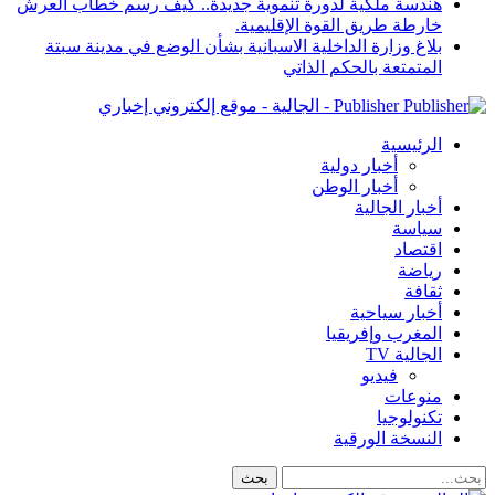
هندسة ملكية لدورة تنموية جديدة.. كيف رسم خطاب العرش
خارطة طريق القوة الإقليمية.
بلاغ وزارة الداخلية الاسبانية بشأن الوضع في مدينة سبتة
المتمتعة بالحكم الذاتي
Publisher - الجالية - موقع إلكتروني إخباري
الرئيسية
أخبار دولية
أخبار الوطن
أخبار الجالية
سياسة
اقتصاد
رياضة
ثقافة
أخبار سياحية
المغرب وإفريقيا
الجالية TV
فيديو
منوعات
تكنولوجيا
النسخة الورقية