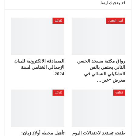
قد يعجبك ايضا
أخبار الوطن
ثقافة
رواق مكتبة مسجد الحسن
المصادقة الالكترونية للبيان
الثاني يحتفي بالفن
الإجمالي الختامي لسنة
التشكيلي النسائي في
2024
معرض “عين…
ثقافة
ثقافة
طنجة تستعد لاحتفالات اليوم
تأهيل محطة أولاد زيان: