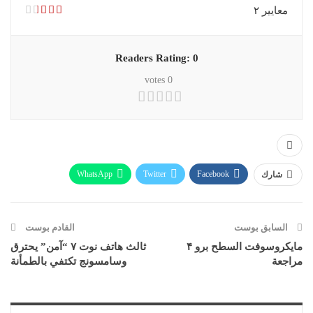
معايير ۲
Readers Rating:
0
votes
0
WhatsApp
Twitter
Facebook
شارك
Telegram
Linkedin
Pinterest
البريد الإلكتروني
Viber
طباعة
السابق بوست
القادم بوست
مايكروسوفت السطح برو ۴
ثالث هاتف نوت ۷ “آمن” يحترق
مراجعة
وسامسونج تكتفي بالطمأنة