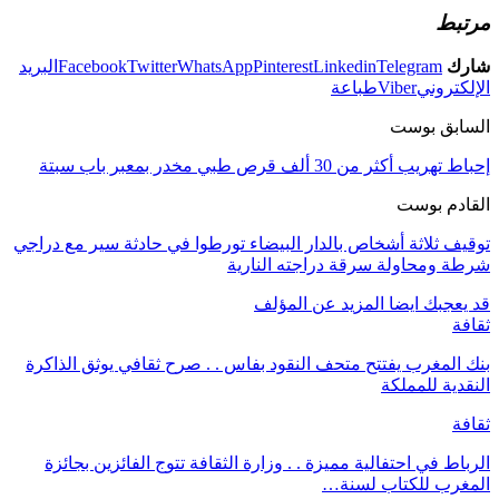
مرتبط
شارك
Telegram
Linkedin
Pinterest
WhatsApp
Twitter
Facebook
البريد
الإلكتروني
Viber
طباعة
السابق بوست
إحباط تهريب أكثر من 30 ألف قرص طبي مخدر بمعبر باب سبتة
القادم بوست
توقيف ثلاثة أشخاص بالدار البيضاء تورطوا في حادثة سير مع دراجي
شرطة ومحاولة سرقة دراجته النارية
قد يعجبك ايضا
المزيد عن المؤلف
ثقافة
بنك المغرب يفتتح متحف النقود بفاس . . صرح ثقافي يوثق الذاكرة
النقدية للمملكة
ثقافة
الرباط في احتفالية مميزة . . وزارة الثقافة تتوج الفائزين بجائزة
المغرب للكتاب لسنة…