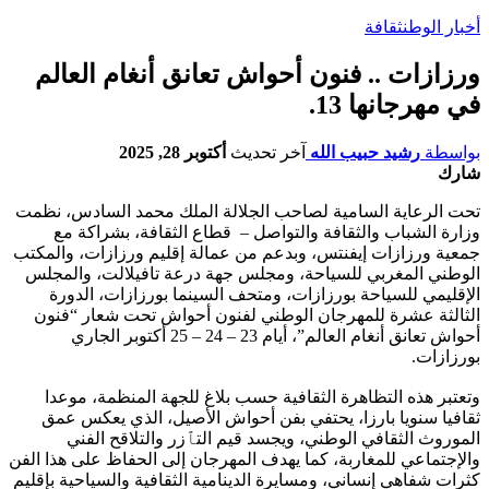
أخبار الوطن
ثقافة
ورزازات .. فنون أحواش تعانق أنغام العالم
في مهرجانها 13.
بواسطة
رشيد حبيب الله
آخر تحديث
أكتوبر 28, 2025
شارك
تحت الرعاية السامية لصاحب الجلالة الملك محمد السادس، نظمت
وزارة الشباب والثقافة والتواصل – قطاع الثقافة، بشراكة مع
جمعية ورزازات إيفنتس، وبدعم من عمالة إقليم ورزازات، والمكتب
الوطني المغربي للسياحة، ومجلس جهة درعة تافيلالت، والمجلس
الإقليمي للسياحة بورزازات، ومتحف السينما بورزازات، الدورة
الثالثة عشرة للمهرجان الوطني لفنون أحواش تحت شعار “فنون
أحواش تعانق أنغام العالم”، أيام 23 – 24 – 25 أكتوبر الجاري
بورزازات.
وتعتبر هذه التظاهرة الثقافية حسب بلاغ للجهة المنظمة، موعدا
ثقافيا سنويا بارزا، يحتفي بفن أحواش الأصيل، الذي يعكس عمق
الموروث الثقافي الوطني، ويجسد قيم التٱزر والتلاقح الفني
والإجتماعي للمغاربة، كما يهدف المهرجان إلى الحفاظ على هذا الفن
كثرات شفاهي إنساني، ومسايرة الدينامية الثقافية والسياحية بإقليم