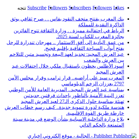
Subscribe
Followers
Subscribers
Followers
Likes
تتجه
بنك المغرب يفتتح متحف النقود بفاس . . صرح ثقافي يوثق
الذاكرة النقدية للمملكة
الرباط في احتفالية مميزة . . وزارة الثقافة تتوج الفائزين
بجائزة المغرب للكتاب لسنة 2025.
من عمق البادية إلى أفق الاستثمار .. مهرجان تندرارة للرحل
يفتح أبواب السياحة الثقافية بإقليم فجيج.
عيد العرش المجيد: تجديد لعهد البيعة وتجسيد متين للتلاحم
بين العرش والشعب
أسود الأطلس يحظون باستقبال ملكي خلال احتفالات عيد
العرش المجيد
المغرب سيد على أراضيه.. قرار ترامب وقرار مجلس الأمن
2797 يعززان الزخم الدبلوماسي
بمناسبة عيد العرش المجيد.. المديرية العامة للأمن الوطني
تعزز البنية الأمنية بالناظور بإحداث فرقتين جديدتين
تهنئة بمناسبة حلول الذكرى الـ27 لعيد العرش المجيد
هندسة ملكية لدورة تنموية جديدة.. كيف رسم خطاب العرش
خارطة طريق القوة الإقليمية.
بلاغ وزارة الداخلية الاسبانية بشأن الوضع في مدينة سبتة
المتمتعة بالحكم الذاتي
Publisher - الجالية - موقع إلكتروني إخباري