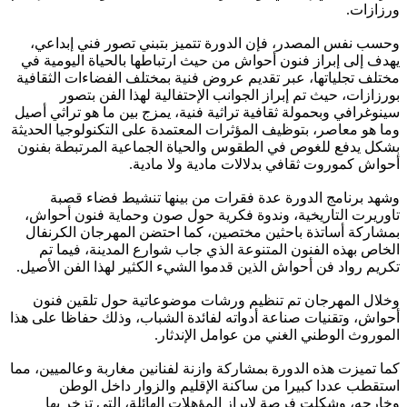
ورزازات.
وحسب نفس المصدر، فإن الدورة تتميز بتبني تصور فني إبداعي،
يهدف إلى إبراز فنون أحواش من حيث ارتباطها بالحياة اليومية في
مختلف تجلياتها، عبر تقديم عروض فنية بمختلف الفضاءات الثقافية
بورزازات، حيث تم إبراز الجوانب الإحتفالية لهذا الفن بتصور
سينوغرافي وبحمولة ثقافية تراثية فنية، يمزج بين ما هو تراثي أصيل
وما هو معاصر، بتوظيف المؤثرات المعتمدة على التكنولوجيا الحديثة
بشكل يدفع للغوص في الطقوس والحياة الجماعية المرتبطة بفنون
أحواش كموروت ثقافي بدلالات مادية ولا مادية.
وشهد برنامج الدورة عدة فقرات من بينها تنشيط فضاء قصبة
تاوريرت التاريخية، وندوة فكرية حول صون وحماية فنون أحواش،
بمشاركة أساتذة باحثين مختصين، كما احتضن المهرجان الكرنفال
الخاص بهذه الفنون المتنوعة الذي جاب شوارع المدينة، فيما تم
تكريم رواد فن أحواش الذين قدموا الشيء الكثير لهذا الفن الأصيل.
وخلال المهرجان تم تنظيم ورشات موضوعاتية حول تلقين فنون
أحواش، وتقنيات صناعة أدواته لفائدة الشباب، وذلك حفاظا على هذا
الموروث الوطني الغني من عوامل الإندثار.
كما تميزت هذه الدورة بمشاركة وازنة لفنانين مغاربة وعالميين، مما
استقطب عددا كبيرا من ساكنة الإقليم والزوار داخل الوطن
وخارجه، وشكلت فرصة لإبراز المؤهلات الهائلة، التي تزخر بها