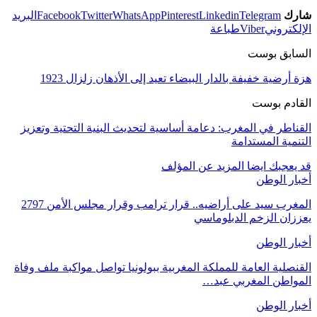
شارك
Telegram
Linkedin
Pinterest
WhatsApp
Twitter
Facebook
البريد
الإلكتروني
Viber
طباعة
السابق بوست
هزة أرضية خفيفة بالدار البيضاء تعيد إلى الأذهان زلزال 1923
القادم بوست
القناطر في المغرب: دعامة أساسية لتحديث البنية التحتية وتعزيز
التنمية المستدامة
قد يعجبك ايضا
المزيد عن المؤلف
أخبار الوطن
المغرب سيد على أراضيه.. قرار ترامب وقرار مجلس الأمن 2797
يعززان الزخم الدبلوماسي
أخبار الوطن
القنصلية العامة للمملكة المغربية ببولونيا تواصل مواكبة ملف وفاة
المواطن المغربي عبد…
أخبار الوطن