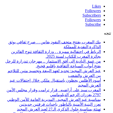
Likes
Followers
Subscribers
Followers
Subscribe
تتجه
بنك المغرب يفتتح متحف النقود بفاس . . صرح ثقافي يوثق
الذاكرة النقدية للمملكة
الرباط في احتفالية مميزة . . وزارة الثقافة تتوج الفائزين
بجائزة المغرب للكتاب لسنة 2025.
من عمق البادية إلى أفق الاستثمار .. مهرجان تندرارة للرحل
يفتح أبواب السياحة الثقافية بإقليم فجيج.
عيد العرش المجيد: تجديد لعهد البيعة وتجسيد متين للتلاحم
بين العرش والشعب
أسود الأطلس يحظون باستقبال ملكي خلال احتفالات عيد
العرش المجيد
المغرب سيد على أراضيه.. قرار ترامب وقرار مجلس الأمن
2797 يعززان الزخم الدبلوماسي
بمناسبة عيد العرش المجيد.. المديرية العامة للأمن الوطني
تعزز البنية الأمنية بالناظور بإحداث فرقتين جديدتين
تهنئة بمناسبة حلول الذكرى الـ27 لعيد العرش المجيد