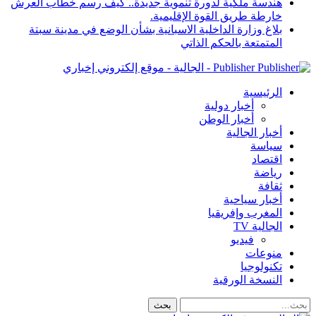
هندسة ملكية لدورة تنموية جديدة.. كيف رسم خطاب العرش
خارطة طريق القوة الإقليمية.
بلاغ وزارة الداخلية الاسبانية بشأن الوضع في مدينة سبتة
المتمتعة بالحكم الذاتي
Publisher - الجالية - موقع إلكتروني إخباري
الرئيسية
أخبار دولية
أخبار الوطن
أخبار الجالية
سياسة
اقتصاد
رياضة
ثقافة
أخبار سياحية
المغرب وإفريقيا
الجالية TV
فيديو
منوعات
تكنولوجيا
النسخة الورقية