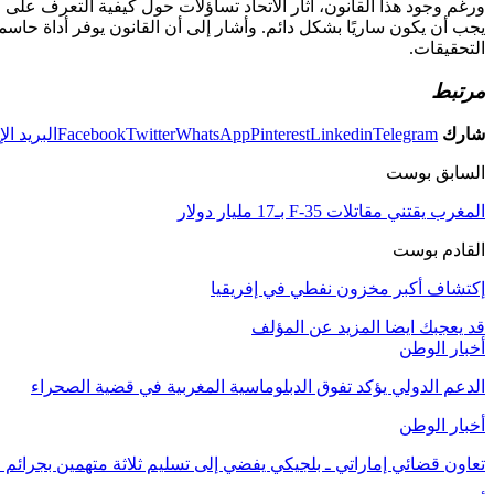
ورغم وجود هذا القانون، أثار الاتحاد تساؤلات حول كيفية التعرف على
يجب أن يكون ساريًا بشكل دائم. وأشار إلى أن القانون يوفر أداة حا
التحقيقات.
مرتبط
شارك
Telegram
Linkedin
Pinterest
WhatsApp
Twitter
Facebook
البريد ال
السابق بوست
المغرب يقتني مقاتلات F-35 بـ17 مليار دولار
القادم بوست
إكتشاف أكبر مخزون نفطي في إفريقيا
قد يعجبك ايضا
المزيد عن المؤلف
أخبار الوطن
الدعم الدولي يؤكد تفوق الدبلوماسية المغربية في قضية الصحراء
أخبار الوطن
تعاون قضائي إماراتي ـ بلجيكي يفضي إلى تسليم ثلاثة متهمين بجرائم