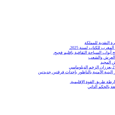
ة النقدية للمملكة
لمغرب للكتاب لسنة 2025.
 أبواب السياحة الثقافية بإقليم فجيج.
ن العرش والشعب
 المجيد
البنية الأمنية بالناظور بإحداث فرقتين جديدتين
طة طريق القوة الإقليمية.
عة بالحكم الذاتي