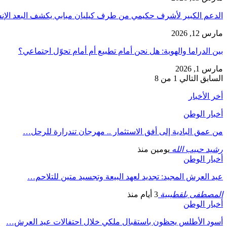
الدعم الكبير لأشرف حكيمي من طرف كيليان مبابي يكشف البعد الإ
مارس 12, 2026
بين الدراما والهوية: هل نحن أمام تطبيع أم أمام تحوّل اجتماعي؟
مارس 1, 2026
السابق
التالي
1 من 8
أخر الأخبار
أخبار الوطن
من عمق البادية إلى أفق الاستثمار .. مهرجان تندرارة للرحل…
رشيد حبيب الله
يومين منذ
أخبار الوطن
عيد العرش المجيد: تجديد لعهد البيعة وتجسيد متين للتلاحم…
المصطفى بلقطيبية
3 أيام منذ
أخبار الوطن
أسود الأطلس يحظون باستقبال ملكي خلال احتفالات عيد العرش…