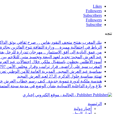
Likes
Followers
Subscribers
Followers
Subscribe
تتجه
بنك المغرب يفتتح متحف النقود بفاس . . صرح ثقافي يوثق الذاكر
الرباط في احتفالية مميزة . . وزارة الثقافة تتوج الفائزين بجائزة ا
من عمق البادية إلى أفق الاستثمار .. مهرجان تندرارة للرحل يفتح
عيد العرش المجيد: تجديد لعهد البيعة وتجسيد متين للتلاحم بي
أسود الأطلس يحظون باستقبال ملكي خلال احتفالات عيد العرش
المغرب سيد على أراضيه.. قرار ترامب وقرار مجلس الأمن 2797 يعززان الزخم الدبلوماسي
بمناسبة عيد العرش المجيد.. المديرية العامة للأمن الوطني تعزز 
تهنئة بمناسبة حلول الذكرى الـ27 لعيد العرش المجيد
هندسة ملكية لدورة تنموية جديدة.. كيف رسم خطاب العرش خار
بلاغ وزارة الداخلية الاسبانية بشأن الوضع في مدينة سبتة المتمت
Publisher - الجالية - موقع إلكتروني إخباري
الرئيسية
أخبار دولية
أخبار الوطن