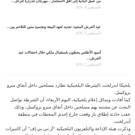
من عمق البادية إلى أفق الاستثمار .. مهرجان تندرارة للرحل…
أغسطس 4, 2026
عيد العرش المجيد: تجديد لعهد البيعة وتجسيد متين للتلاحم بين…
أغسطس 3, 2026
أسود الأطلس يحظون باستقبال ملكي خلال احتفالات عيد
العرش…
أغسطس 2, 2026
بلجيكا اندرلخت :الشرطة البلجيكية تطارد مسلحين داخل أنفاق مترو
بروكسل.
كما أفادت وسائل إعلام بلجيكية، اليوم الأربعاء، أن الشرطة تواصل
البحث عن مشتبه بهم مسلحين داخل أنفاق مترو بروكسل، وذلك
عقب حادثة إطلاق نار وقعت خارج إحدى المحطات في منطقة
أندرلخت.
وذكرت هيئة الإذاعة والتلفزيون البلجيكية “آر.تي.بي.إف” أن كاميرات