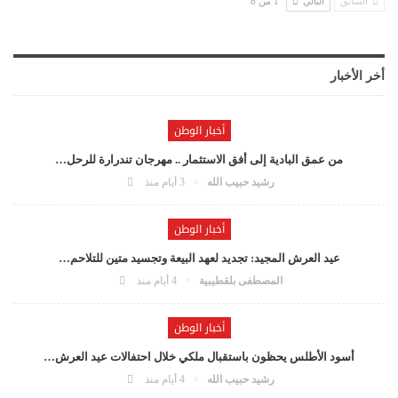
السابق
التالي
1 من 8
أخر الأخبار
أخبار الوطن
من عمق البادية إلى أفق الاستثمار .. مهرجان تندرارة للرحل…
رشيد حبيب الله
3 أيام منذ
أخبار الوطن
عيد العرش المجيد: تجديد لعهد البيعة وتجسيد متين للتلاحم…
المصطفى بلقطيبية
4 أيام منذ
أخبار الوطن
أسود الأطلس يحظون باستقبال ملكي خلال احتفالات عيد العرش…
رشيد حبيب الله
4 أيام منذ