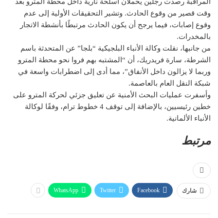
المراقبة رصدت رجلين يحملان أسلحة نارية داخل محطة المترو بعد
وقت قصير من وقوع الحادث. وتشير التحقيقات الأولية إلى عدم
وقوع إصابات، فيما يرجح أن يكون الحادث مرتبطًا بأنشطة الاتجار
بالمخدرات.
من جانبها، نقلت وكالة الأنباء البلجيكية “بلجا” عن المتحدثة باسم
الشرطة، سارة فريدريك، أن “المشتبه بهم فروا نحو محطة المترو
وربما لا يزالون داخل الأنفاق”، مما أدى إلى اضطرابات واسعة في
شبكة النقل العام بالعاصمة.
وأسفرت عمليات البحث الأمنية عن تعليق جزئي لحركة المترو على
خطين رئيسيين، بالإضافة إلى توقف 4 خطوط ترام، وفقًا لوكالة
الأنباء الألمانية.
مرتبط
WhatsApp
Twitter
Facebook
شارك