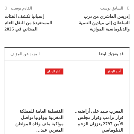
السابق بوست
القادم بوست
إدريس العاشري من درب
إسبانيا تكشف الفئات
السلطان إلى ميادين التنمية
المستفيدة من النقل العام
والدبلوماسية الموازية
المجاني في 2025
قد يعجبك ايضا
المزيد عن المؤلف
أخبار الوطن
أخبار الوطن
المغرب سيد على أراضيه..
القنصلية العامة للمملكة
قرار ترامب وقرار مجلس
المغربية ببولونيا تواصل
الأمن 2797 يعززان الزخم
مواكبة ملف وفاة المواطن
الدبلوماسي
المغربي عبد…