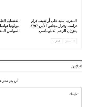
المغرب سيد على أراضيه.. قرار
القنصلية العا
ترامب وقرار مجلس الأمن 2797
ببولونيا تواص
يعززان الزخم الدبلوماسي
المواطن المغ
السابق
التالي
اترك رد
لن يتم نشر عن