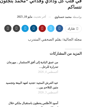
في قلب كل ودادي وفدائي *محمد بنجلون* 
ننساكم
آخر تحديث
مايو 10, 2025
بواسطة
محمد حسناوي
شارك
مجلة الجالية/ بقلم الصحفي المتدرب
المزيد من المشاركات
من عمق البادية إلى أفق الاستثمار .. مهرجان
تندرارة للرحل…
أغسطس 4, 2026
عيد العرش المجيد: تجديد لعهد البيعة وتجسيد
متين للتلاحم بين…
أغسطس 3, 2026
أسود الأطلس يحظون باستقبال ملكي خلال