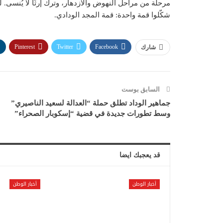
مرحلة من مراحل النهوض والازدهار، وترك إرثًا لا يُنسى. 
شكّلوا قمة واحدة: قمة المجد الودادي.
Pinterest
Twitter
Facebook
شارك
السابق بوست
جماهير الوداد تطلق حملة “العدالة لسعيد الناصيري”
وسط تطورات جديدة في قضية “إسكوبار الصحراء”
قد يعجبك ايضا
أخبار الوطن
أخبار الوطن