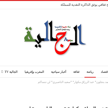
ثقافي يوثق الذاكرة النقدية للمملكة
قتصاد
رياضة
ثقافة
أخبار سياحية
المغرب وإفريقيا
الجالية TV
 بنجلون* عبد الرزاق مكوار* *سعيد الناصيري* لن ننساكم