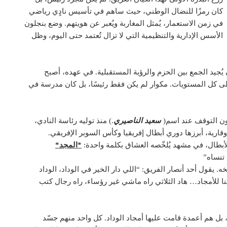
كان رمزًا للنضال الوطني، حيث ساهم في تأسيس نادٍي رياضي
في زمن الاستعمار، يُمثل المغاربة ويُعبر عن هويتهم. وضع بنجلون
الأسس الإدارية والتنظيمية التي لا تزال تُعتمد حتى اليوم، وظل
يُجيد الجمع بين الحزم والرؤية المستقبلية. في عهده، أصبح
على كل المستويات. مكوار لم يكن فقط رئيسًا، بل كان مدرسة في
دون التوقف عند اسم(
سعيد الناصيري
.) منذ توليه رئاسة النادي،
قارية، أبرزها دوري أبطال إفريقيا وكأس السوبر الإفريقي.
لأبطال، في مشهد يُلخّصه العشاق بكلمة واحدة:
*المجد*
 تنساه”
ه. يقول أحد أنصار الفريق: “اللي دار الخير في الوداد، الوداد
 للأمجاد… هاد الثلاثي راه ماشي غير رؤساء، راه رجال كتب
 بل هم أعمدة قامت عليها أمجاد الوداد. كل واحد منهم جسّد