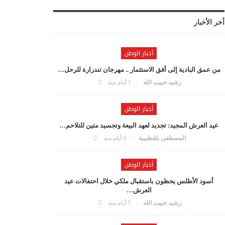
أخر الأخبار
أخبار الوطن
من عمق البادية إلى أفق الاستثمار .. مهرجان تندرارة للرحل…
رشيد حبيب الله
3 أيام منذ
أخبار الوطن
عيد العرش المجيد: تجديد لعهد البيعة وتجسيد متين للتلاحم…
المصطفى بلقطيبية
4 أيام منذ
أخبار الوطن
أسود الأطلس يحظون باستقبال ملكي خلال احتفالات عيد
العرش…
رشيد حبيب الله
5 أيام منذ