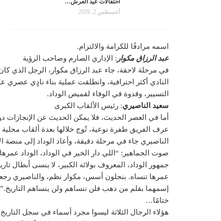
احتفالات عيد العرش…
أغسطس 2, 2026
اسمه مرادفًا للكرامة والالتزام.
عبد الرزاق مكوار
: الإداري الصارم وصاحب الرؤية
في مرحلة لاحقة، جاء عبد الرزاق مكوار، الرجل الذي كان 
النادي أكثر احترافية، وانطلقت عملية بناء نادٍي عصري 
التسيير، وقدوة في الوفاء لقميص الوداد.
سعيد الناصيري
: رئيس الألقاب الكبرى
أما في العصر الحديث، فلا يمكن الحديث عن الإنجازات 
عرف الفريق طفرة نوعية، تُوج خلالها بعدة ألقاب محلية و
الناصيري جاء في مرحلة دقيقة، وأعاد الوداد إلى منصة ا
صوت الجماهير: “اللي دار الخير في الوداد، الوداد عمرها
جمهور الوداد، المعروف بولائه الكبير، لا ينسى أبطال تاريخ
عمرها تنساه. بنجلون أسس، مكوار نظم، والناصيري رجعنا
إسمهما بقلم من دهب فلن ننساهم ولن ينساهم التاريخ.”
ختامًا…
هؤلاء الرجال الثلاثة ليسوا مجرد أسماء في سجل التاريخ،