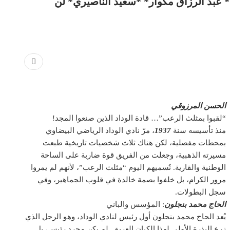
عبد الرزاق مكوار* *سعيد الناصيري* لن
الحسن المرزوقي
“لقبوا بمثلث الرعب”… قادة الوداد الذين صنعوا المجد!
منذ تأسيسه سنة
1937
، مرّ نادي الوداد الرياضي البيضاوي
بمحطات مفصلية، لكن هناك ثلاث شخصيات تاريخية طبعت
مسيرته الذهبية، وجعلت من الفريق قوة ضاربة على الساحة
الوطنية والقارية. نُسميهم اليوم “مثلث الرعب”، لأنهم لم يمروا
مرور الكرام، بل خلفوا بصمة خالدة في قلوب الجماهير، وفي
سجل البطولات.
الحاج محمد بنجلون
: المؤسس والباني
يُعد الحاج محمد بنجلون أول رئيس لنادي الوداد، وهو الرجل الذي
زرع البذرة الأولى لهذا الكيان العريق. لم يكن مجرد رئيس، بل