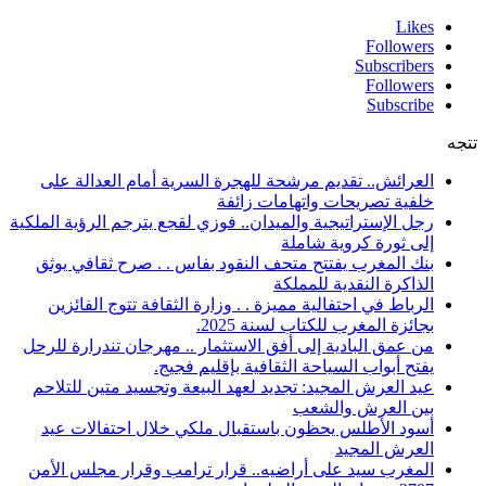
Likes
Followers
Subscribers
Followers
Subscribe
تتجه
العرائش.. تقديم مرشحة للهجرة السرية أمام العدالة على
خلفية تصريحات واتهامات زائفة
رجل الإستراتيجية والميدان.. فوزي لقجع يترجم الرؤية الملكية
إلى ثورة كروية شاملة
بنك المغرب يفتتح متحف النقود بفاس . . صرح ثقافي يوثق
الذاكرة النقدية للمملكة
الرباط في احتفالية مميزة . . وزارة الثقافة تتوج الفائزين
بجائزة المغرب للكتاب لسنة 2025.
من عمق البادية إلى أفق الاستثمار .. مهرجان تندرارة للرحل
يفتح أبواب السياحة الثقافية بإقليم فجيج.
عيد العرش المجيد: تجديد لعهد البيعة وتجسيد متين للتلاحم
بين العرش والشعب
أسود الأطلس يحظون باستقبال ملكي خلال احتفالات عيد
العرش المجيد
المغرب سيد على أراضيه.. قرار ترامب وقرار مجلس الأمن