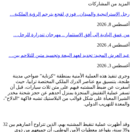
المزيد من المشاركات
رجل الإستراتيجية والميدان.. فوزي لقجع يترجم الرؤية الملكية…
أغسطس 8, 2026
من عمق البادية إلى أفق الاستثمار .. مهرجان تندرارة للرحل…
أغسطس 4, 2026
عيد العرش المجيد: تجديد لعهد البيعة وتجسيد متين للتلاحم بين…
أغسطس 3, 2026
وجرى تنفيذ هذه العملية الأمنية بمنطقة “كزناية” ضواحي مدينة
طنجة، بتنسيق مع عناصر الدرك الملكي المختصة ترابيا، حيث
أسفرت عن ضبط المشتبه فيهم على متن ثلاث سيارات، قبل أن
تسفر عملية التفتيش المنجزة بمنزل أحدهم عن حجز شحنة مخدر
الشيرا المعبأة على شكل قوالب من البلاستيك تشبه فاكهة “الدلاح”،
والمعدة للتهريب الدولي.
وقد أظهرت عملية تنقيط المشتبه بهم، الذين تتراوح أعمارهم بين 32
و39 سنة، بقواعد معطيات الأمن الوطني، أن جميعهم من ذوي