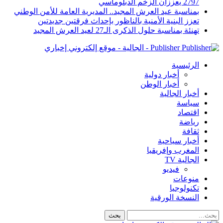
2797 يعززان الزخم الدبلوماسي
بمناسبة عيد العرش المجيد.. المديرية العامة للأمن الوطني
تعزز البنية الأمنية بالناظور بإحداث فرقتين جديدتين
تهنئة بمناسبة حلول الذكرى الـ27 لعيد العرش المجيد
Publisher - الجالية - موقع إلكتروني إخباري
الرئيسية
أخبار دولية
أخبار الوطن
أخبار الجالية
سياسة
اقتصاد
رياضة
ثقافة
أخبار سياحية
المغرب وإفريقيا
الجالية TV
فيديو
منوعات
تكنولوجيا
النسخة الورقية