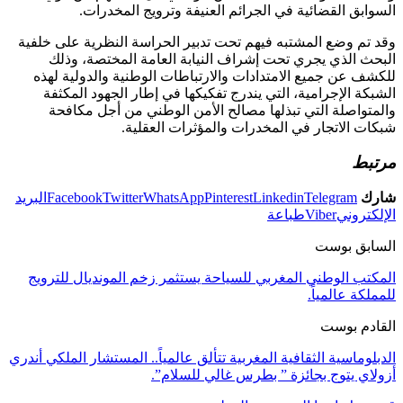
السوابق القضائية في الجرائم العنيفة وترويج المخدرات.
وقد تم وضع المشتبه فيهم تحت تدبير الحراسة النظرية على خلفية
البحث الذي يجري تحت إشراف النيابة العامة المختصة، وذلك
للكشف عن جميع الامتدادات والارتباطات الوطنية والدولية لهذه
الشبكة الإجرامية، التي يندرج تفكيكها في إطار الجهود المكثفة
والمتواصلة التي تبذلها مصالح الأمن الوطني من أجل مكافحة
شبكات الاتجار في المخدرات والمؤثرات العقلية.
مرتبط
شارك
Telegram
Linkedin
Pinterest
WhatsApp
Twitter
Facebook
البريد
الإلكتروني
Viber
طباعة
السابق بوست
المكتب الوطني المغربي للسياحة يستثمر زخم المونديال للترويج
للمملكة عالمياً.
القادم بوست
الدبلوماسية الثقافية المغربية تتألق عالمياً.. المستشار الملكي أندري
أزولاي يتوج بجائزة ” بطرس غالي للسلام”.