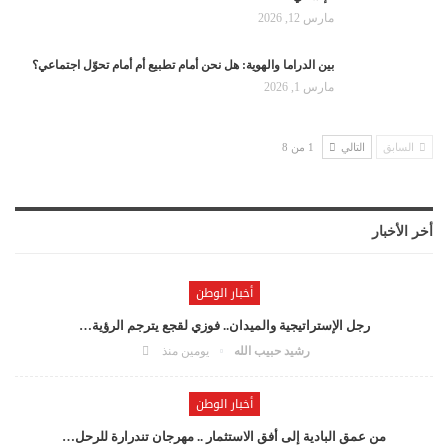
مارس 12, 2026
بين الدراما والهوية: هل نحن أمام تطبيع أم أمام تحوّل اجتماعي؟
مارس 1, 2026
السابق
التالي
1 من 8
أخر الأخبار
أخبار الوطن
رجل الإستراتيجية والميدان.. فوزي لقجع يترجم الرؤية…
رشيد حبيب الله
يومين منذ
أخبار الوطن
من عمق البادية إلى أفق الاستثمار .. مهرجان تندرارة للرحل…