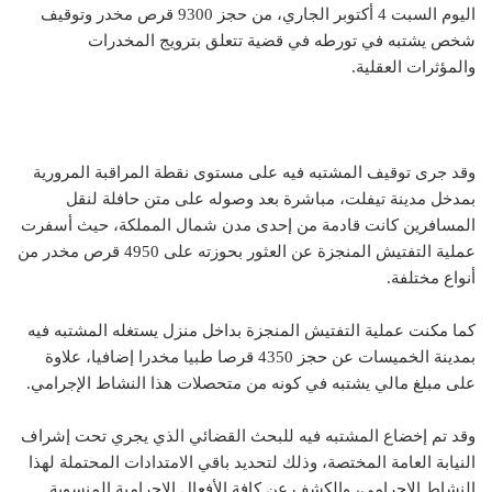
اليوم السبت 4 أكتوبر الجاري، من حجز 9300 قرص مخدر وتوقيف
شخص يشتبه في تورطه في قضية تتعلق بترويج المخدرات
والمؤثرات العقلية.
وقد جرى توقيف المشتبه فيه على مستوى نقطة المراقبة المرورية
بمدخل مدينة تيفلت، مباشرة بعد وصوله على متن حافلة لنقل
المسافرين كانت قادمة من إحدى مدن شمال المملكة، حيث أسفرت
عملية التفتيش المنجزة عن العثور بحوزته على 4950 قرص مخدر من
أنواع مختلفة.
كما مكنت عملية التفتيش المنجزة بداخل منزل يستغله المشتبه فيه
بمدينة الخميسات عن حجز 4350 قرصا طبيا مخدرا إضافيا، علاوة
على مبلغ مالي يشتبه في كونه من متحصلات هذا النشاط الإجرامي.
وقد تم إخضاع المشتبه فيه للبحث القضائي الذي يجري تحت إشراف
النيابة العامة المختصة، وذلك لتحديد باقي الامتدادات المحتملة لهذا
النشاط الإجرامي، والكشف عن كافة الأفعال الإجرامية المنسوبة