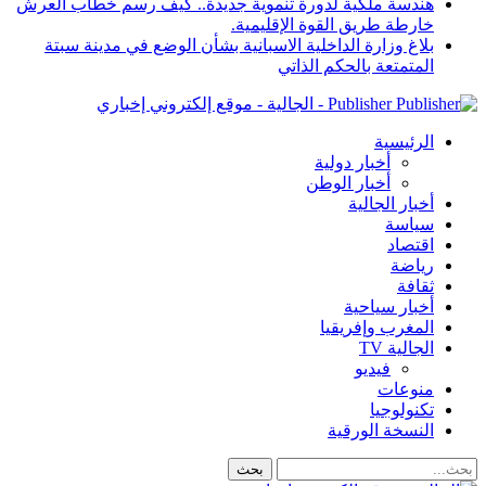
هندسة ملكية لدورة تنموية جديدة.. كيف رسم خطاب العرش
خارطة طريق القوة الإقليمية.
بلاغ وزارة الداخلية الاسبانية بشأن الوضع في مدينة سبتة
المتمتعة بالحكم الذاتي
Publisher - الجالية - موقع إلكتروني إخباري
الرئيسية
أخبار دولية
أخبار الوطن
أخبار الجالية
سياسة
اقتصاد
رياضة
ثقافة
أخبار سياحية
المغرب وإفريقيا
الجالية TV
فيديو
منوعات
تكنولوجيا
النسخة الورقية