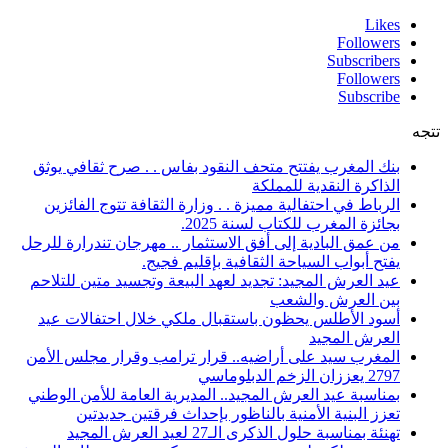
Likes
Followers
Subscribers
Followers
Subscribe
تتجه
بنك المغرب يفتتح متحف النقود بفاس . . صرح ثقافي يوثق
الذاكرة النقدية للمملكة
الرباط في احتفالية مميزة . . وزارة الثقافة تتوج الفائزين
بجائزة المغرب للكتاب لسنة 2025.
من عمق البادية إلى أفق الاستثمار .. مهرجان تندرارة للرحل
يفتح أبواب السياحة الثقافية بإقليم فجيج.
عيد العرش المجيد: تجديد لعهد البيعة وتجسيد متين للتلاحم
بين العرش والشعب
أسود الأطلس يحظون باستقبال ملكي خلال احتفالات عيد
العرش المجيد
المغرب سيد على أراضيه.. قرار ترامب وقرار مجلس الأمن
2797 يعززان الزخم الدبلوماسي
بمناسبة عيد العرش المجيد.. المديرية العامة للأمن الوطني
تعزز البنية الأمنية بالناظور بإحداث فرقتين جديدتين
تهنئة بمناسبة حلول الذكرى الـ27 لعيد العرش المجيد