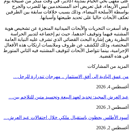
على مقهى بحي الخيام بمدينة أكادير، في وقت مبكر من صبيحة يوم
أمس الأربعاء، قبل تعريض أحد المستخدمين بها للضرب والجرح
بواسطة الأسلحة البيضاء، وذلك بسبب خلافات سابقة بين الطرفين
تعكف الأبحاث حاليا على تحديد طبيعتها وأسبابها.
وقد أسفرت التحريات والأبحاث الميدانية المنجزة عن تشخيص هوية
المشتبه فيهما وتوقيف أحدهما، حيث تم إخضاعه لتدبير الحراسة
النظرية رهن إشارة البحث القضائي الذي تشرف عليه النيابة العامة
المختصة، وذلك للكشف عن ظروف وملابسات ارتكاب هذه الأفعال
الإجرامية، بينما تتواصل الأبحاث لتوقيف المشتبه فيه الثاني المتورط
في هذه القضية.
المزيد من المشاركات
من عمق البادية إلى أفق الاستثمار .. مهرجان تندرارة للرحل…
أغسطس 4, 2026
عيد العرش المجيد: تجديد لعهد البيعة وتجسيد متين للتلاحم بين…
أغسطس 3, 2026
أسود الأطلس يحظون باستقبال ملكي خلال احتفالات عيد العرش…
أغسطس 2, 2026