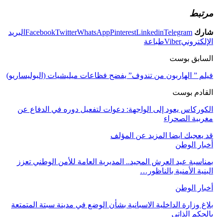
مرتبط
شارك
Telegram
Linkedin
Pinterest
WhatsApp
Twitter
Facebook
البريد
الإلكتروني
Viber
طباعة
السابق بوست
فيلم ” الهاربون من تندوف” يفضح فظاعات ميليشيات (البوليساريو)
القادم بوست
الكوركاس يعود إلى الواجهة: دعوات لتفعيل دوره في الدفاع عن
مغربية الصحراء
قد يعجبك ايضا
المزيد عن المؤلف
أخبار الوطن
بمناسبة عيد العرش المجيد.. المديرية العامة للأمن الوطني تعزز
البنية الأمنية بالناظور…
أخبار الوطن
بلاغ وزارة الداخلية الاسبانية بشأن الوضع في مدينة سبتة المتمتعة
بالحكم الذاتي