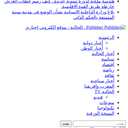
هندسة ملكية لدورة تنموية جديدة.. كيف رسم خطاب العرش
خارطة طريق القوة الإقليمية.
بلاغ وزارة الداخلية الاسبانية بشأن الوضع في مدينة سبتة
المتمتعة بالحكم الذاتي
Publisher - الجالية - موقع إلكتروني إخباري
الرئيسية
أخبار دولية
أخبار الوطن
أخبار الجالية
سياسة
اقتصاد
رياضة
ثقافة
أخبار سياحية
المغرب وإفريقيا
الجالية TV
فيديو
منوعات
تكنولوجيا
النسخة الورقية