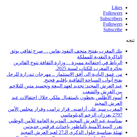
Likes
Followers
Subscribers
Followers
Subscribe
تتجه
بنك المغرب يفتتح متحف النقود بفاس . . صرح ثقافي يوثق
الذاكرة النقدية للمملكة
الرباط في احتفالية مميزة . . وزارة الثقافة تتوج الفائزين
بجائزة المغرب للكتاب لسنة 2025.
من عمق البادية إلى أفق الاستثمار .. مهرجان تندرارة للرحل
يفتح أبواب السياحة الثقافية بإقليم فجيج.
عيد العرش المجيد: تجديد لعهد البيعة وتجسيد متين للتلاحم
بين العرش والشعب
أسود الأطلس يحظون باستقبال ملكي خلال احتفالات عيد
العرش المجيد
المغرب سيد على أراضيه.. قرار ترامب وقرار مجلس الأمن
2797 يعززان الزخم الدبلوماسي
بمناسبة عيد العرش المجيد.. المديرية العامة للأمن الوطني
تعزز البنية الأمنية بالناظور بإحداث فرقتين جديدتين
تهنئة بمناسبة حلول الذكرى الـ27 لعيد العرش المجيد