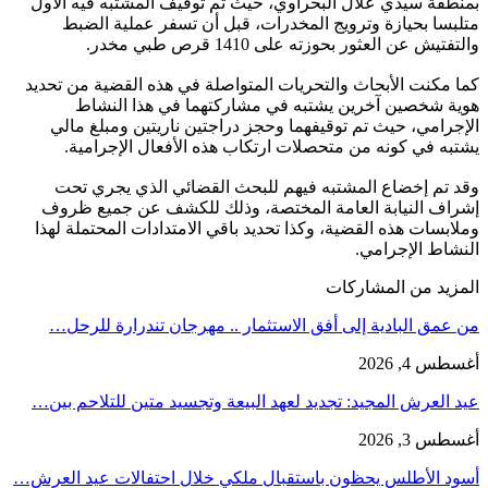
بمنطقة سيدي علال البحراوي، حيث تم توقيف المشتبه فيه الأول
متلبسا بحيازة وترويج المخدرات، قبل أن تسفر عملية الضبط
والتفتيش عن العثور بحوزته على 1410 قرص طبي مخدر.
كما مكنت الأبحاث والتحريات المتواصلة في هذه القضية من تحديد
هوية شخصين آخرين يشتبه في مشاركتهما في هذا النشاط
الإجرامي، حيث تم توقيفهما وحجز دراجتين ناريتين ومبلغ مالي
يشتبه في كونه من متحصلات ارتكاب هذه الأفعال الإجرامية.
وقد تم إخضاع المشتبه فيهم للبحث القضائي الذي يجري تحت
إشراف النيابة العامة المختصة، وذلك للكشف عن جميع ظروف
وملابسات هذه القضية، وكذا تحديد باقي الامتدادات المحتملة لهذا
النشاط الإجرامي.
المزيد من المشاركات
من عمق البادية إلى أفق الاستثمار .. مهرجان تندرارة للرحل…
أغسطس 4, 2026
عيد العرش المجيد: تجديد لعهد البيعة وتجسيد متين للتلاحم بين…
أغسطس 3, 2026
أسود الأطلس يحظون باستقبال ملكي خلال احتفالات عيد العرش…