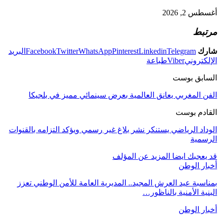
أغسطس 2, 2026
مرتبط
شارك
Telegram
Linkedin
Pinterest
WhatsApp
Twitter
Facebook
البريد
الإلكتروني
Viber
طباعة
السابق بوست
الفن المغربي يعانق العالمية بعرض سينمائي مميز في بلجيكا
القادم بوست
الوداد الرياضي يستنكر نشر بلاغ غير رسمي ويؤكد التزامه بالقنوات
الرسمية
قد يعجبك ايضا
المزيد عن المؤلف
أخبار الوطن
بمناسبة عيد العرش المجيد.. المديرية العامة للأمن الوطني تعزز
البنية الأمنية بالناظور…
أخبار الوطن