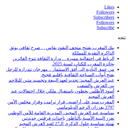
Likes
Followers
Subscribers
Followers
Subscribe
تتجه
بنك المغرب يفتتح متحف النقود بفاس . . صرح ثقافي يوثق
الذاكرة النقدية للمملكة
الرباط في احتفالية مميزة . . وزارة الثقافة تتوج الفائزين
بجائزة المغرب للكتاب لسنة 2025.
من عمق البادية إلى أفق الاستثمار .. مهرجان تندرارة للرحل
يفتح أبواب السياحة الثقافية بإقليم فجيج.
عيد العرش المجيد: تجديد لعهد البيعة وتجسيد متين للتلاحم
بين العرش والشعب
أسود الأطلس يحظون باستقبال ملكي خلال احتفالات عيد
العرش المجيد
المغرب سيد على أراضيه.. قرار ترامب وقرار مجلس الأمن
2797 يعززان الزخم الدبلوماسي
بمناسبة عيد العرش المجيد.. المديرية العامة للأمن الوطني
تعزز البنية الأمنية بالناظور بإحداث فرقتين جديدتين
تهنئة بمناسبة حلول الذكرى الـ27 لعيد العرش المجيد