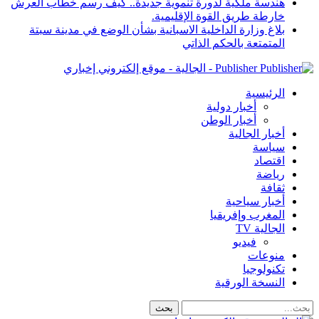
هندسة ملكية لدورة تنموية جديدة.. كيف رسم خطاب العرش
خارطة طريق القوة الإقليمية.
بلاغ وزارة الداخلية الاسبانية بشأن الوضع في مدينة سبتة
المتمتعة بالحكم الذاتي
Publisher - الجالية - موقع إلكتروني إخباري
الرئيسية
أخبار دولية
أخبار الوطن
أخبار الجالية
سياسة
اقتصاد
رياضة
ثقافة
أخبار سياحية
المغرب وإفريقيا
الجالية TV
فيديو
منوعات
تكنولوجيا
النسخة الورقية