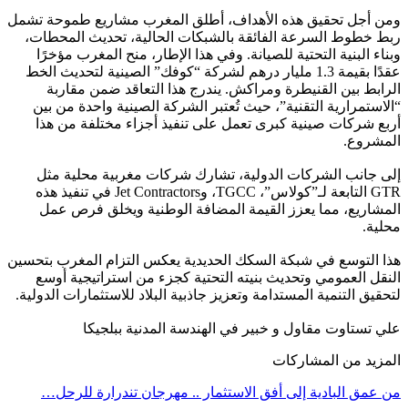
ومن أجل تحقيق هذه الأهداف، أطلق المغرب مشاريع طموحة تشمل
ربط خطوط السرعة الفائقة بالشبكات الحالية، تحديث المحطات،
وبناء البنية التحتية للصيانة. وفي هذا الإطار، منح المغرب مؤخرًا
عقدًا بقيمة 1.3 مليار درهم لشركة “كوفك” الصينية لتحديث الخط
الرابط بين القنيطرة ومراكش. يندرج هذا التعاقد ضمن مقاربة
“الاستمرارية التقنية”، حيث تُعتبر الشركة الصينية واحدة من بين
أربع شركات صينية كبرى تعمل على تنفيذ أجزاء مختلفة من هذا
المشروع.
إلى جانب الشركات الدولية، تشارك شركات مغربية محلية مثل
GTR التابعة لـ”كولاس”، TGCC، وJet Contractors في تنفيذ هذه
المشاريع، مما يعزز القيمة المضافة الوطنية ويخلق فرص عمل
محلية.
هذا التوسع في شبكة السكك الحديدية يعكس التزام المغرب بتحسين
النقل العمومي وتحديث بنيته التحتية كجزء من استراتيجية أوسع
لتحقيق التنمية المستدامة وتعزيز جاذبية البلاد للاستثمارات الدولية.
علي تستاوت مقاول و خبير في الهندسة المدنية ببلجيكا
المزيد من المشاركات
من عمق البادية إلى أفق الاستثمار .. مهرجان تندرارة للرحل…