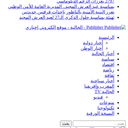
2797 يعززان الزخم الدبلوماسي
بمناسبة عيد العرش المجيد.. المديرية العامة للأمن الوطني
تعزز البنية الأمنية بالناظور بإحداث فرقتين جديدتين
تهنئة بمناسبة حلول الذكرى الـ27 لعيد العرش المجيد
Publisher - الجالية - موقع إلكتروني إخباري
الرئيسية
أخبار دولية
أخبار الوطن
أخبار الجالية
سياسة
اقتصاد
رياضة
ثقافة
أخبار سياحية
المغرب وإفريقيا
الجالية TV
فيديو
منوعات
تكنولوجيا
النسخة الورقية