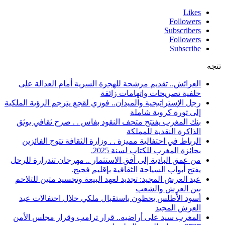
Likes
Followers
Subscribers
Followers
Subscribe
تتجه
العرائش.. تقديم مرشحة للهجرة السرية أمام العدالة على
خلفية تصريحات واتهامات زائفة
رجل الإستراتيجية والميدان.. فوزي لقجع يترجم الرؤية الملكية
إلى ثورة كروية شاملة
بنك المغرب يفتتح متحف النقود بفاس . . صرح ثقافي يوثق
الذاكرة النقدية للمملكة
الرباط في احتفالية مميزة . . وزارة الثقافة تتوج الفائزين
بجائزة المغرب للكتاب لسنة 2025.
من عمق البادية إلى أفق الاستثمار .. مهرجان تندرارة للرحل
يفتح أبواب السياحة الثقافية بإقليم فجيج.
عيد العرش المجيد: تجديد لعهد البيعة وتجسيد متين للتلاحم
بين العرش والشعب
أسود الأطلس يحظون باستقبال ملكي خلال احتفالات عيد
العرش المجيد
المغرب سيد على أراضيه.. قرار ترامب وقرار مجلس الأمن