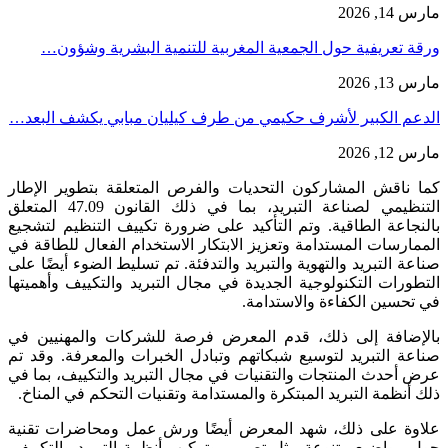
مارس 14, 2026
ورقة تعريفية حول الجمعية المغربية للتنمية البشرية وشؤون…
مارس 13, 2026
الدعم الكبير لأشرف حكيمي من طرف كيليان مبابي يكشف البعد…
مارس 12, 2026
كما ناقش المشاركون التحديات والفرص المتعلقة بتطوير الإطار
التنظيمي لصناعة التبريد، بما في ذلك القانون 47.09 المتعلق
بالنجاعة الطاقية. وتم التأكيد على ضرورة تكييف التنظيم لتشجيع
الممارسات المستدامة وتعزيز الابتكار الاستخدام الفعال للطاقة في
صناعة التبريد والتهوية والتبريد والتدفئة. تم تسليط الضوء أيضًا على
التطورات التكنولوجية الجديدة في مجال التبريد والتكييف وأهميتها
في تحسين الكفاءة والاستدامة.
بالإضافة إلى ذلك، قدم المعرض فرصة للشركات والمهنيين في
صناعة التبريد لتوسيع شبكاتهم وتبادل الخبرات والمعرفة. وقد تم
عرض أحدث المنتجات والتقنيات في مجال التبريد والتكييف، بما في
ذلك أنظمة التبريد المبتكرة والمستدامة وتقنيات التحكم في المناخ.
علاوة على ذلك، شهد المعرض أيضًا ورش عمل ومحاضرات تقنية
حول مواضيع متنوعة مثل تصميم وتركيب أنظمة التبريد والتكييف،