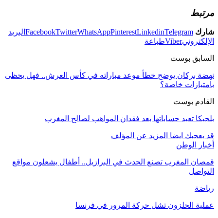
مرتبط
شارك
Telegram
Linkedin
Pinterest
WhatsApp
Twitter
Facebook
البريد
الإلكتروني
Viber
طباعة
السابق بوست
نهضة بركان يوضح خطأ موعد مباراته في كأس العرش.. فهل يحظى
بامتيازات خاصة؟
القادم بوست
بلجيكا تعيد حساباتها بعد فقدان المواهب لصالح المغرب
قد يعجبك ايضا
المزيد عن المؤلف
أخبار الوطن
قمصان المغرب تصنع الحدث في البرازيل.. أطفال يشعلون مواقع
التواصل
رياضة
عملية الحلزون تشل حركة المرور في فرنسا