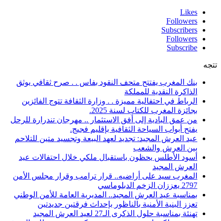
Likes
Followers
Subscribers
Followers
Subscribe
تتجه
بنك المغرب يفتتح متحف النقود بفاس . . صرح ثقافي يوثق
الذاكرة النقدية للمملكة
الرباط في احتفالية مميزة . . وزارة الثقافة تتوج الفائزين
بجائزة المغرب للكتاب لسنة 2025.
من عمق البادية إلى أفق الاستثمار .. مهرجان تندرارة للرحل
يفتح أبواب السياحة الثقافية بإقليم فجيج.
عيد العرش المجيد: تجديد لعهد البيعة وتجسيد متين للتلاحم
بين العرش والشعب
أسود الأطلس يحظون باستقبال ملكي خلال احتفالات عيد
العرش المجيد
المغرب سيد على أراضيه.. قرار ترامب وقرار مجلس الأمن
2797 يعززان الزخم الدبلوماسي
بمناسبة عيد العرش المجيد.. المديرية العامة للأمن الوطني
تعزز البنية الأمنية بالناظور بإحداث فرقتين جديدتين
تهنئة بمناسبة حلول الذكرى الـ27 لعيد العرش المجيد