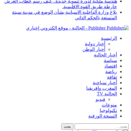
هندسة ملكية لدورة تنموية جديدة.. كيف رسم خطاب العرش
خارطة طريق القوة الإقليمية.
بلاغ وزارة الداخلية الاسبانية بشأن الوضع في مدينة سبتة
المتمتعة بالحكم الذاتي
Publisher - الجالية - موقع إلكتروني إخباري
الرئيسية
أخبار دولية
أخبار الوطن
أخبار الجالية
سياسة
اقتصاد
رياضة
ثقافة
أخبار سياحية
المغرب وإفريقيا
الجالية TV
فيديو
منوعات
تكنولوجيا
النسخة الورقية