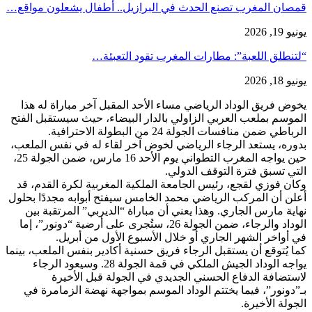
قمصان المغرب تصنع الحدث في البرازيل.. أطفال يشعلون مواقع…
يونيو 19, 2026
“لتنطلق اللعبة”: مطارات المغرب تقود التعبئة…
يونيو 18, 2026
يخوض فريق الوداد الرياضي مساء الأحد المقبل آخر مباراة له هذا
الموسم بملعب العربي الزاولي بالدار البيضاء، حيث سيستقبل الفتح
الرباطي ضمن منافسات الجولة 24 من البطولة الاحترافية.
بدوره، يستعد الرجاء الرياضي لخوض آخر لقاء له في نفس الملعب،
حين يواجه المغرب التطواني يوم الأحد 16 مارس، ضمن الجولة 25،
التي تسبق فترة التوقف الدولي.
وكان فوزي لقجع، رئيس الجامعة الملكية المغربية لكرة القدم، قد
أعلن أن المركب الرياضي محمد الخامس سيفتح أبوابه مجددًا بحلول
نهاية مارس الجاري. وهذا يعني أن مباراة “الديربي” المرتقبة بين
الوداد والرجاء، ضمن الجولة 26، ستُجرى على أرضية “دونور”، إما
في أواخر الشهر الجاري أو خلال الأسبوع الأول من أبريل.
كما يُتوقع أن يستقبل الرجاء فريق حسنية أكادير بنفس الملعب، بينما
يواجه الوداد الجيش الملكي في قمة الجولة 28. وسيعود الرجاء
لاستضافة الدفاع الحسني الجديدي في الجولة قبل الأخيرة
بـ”دونور”، فيما يختتم الوداد الموسم بمواجهة نهضة الزمامرة في
الجولة الأخيرة.