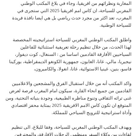
المغاربة ونظرائهم من افريقيا، وجاء في بلاغ المكتب الوطني
المغربي للسياحة، ان كاس امم افريقيا 2025 التي ستجرى في
المغرب، تعد اكثر من مجرد حدث رياضي بل هي ايضا نافذة فريدة
للسياحة الوطنية.
واطلق المكتب الوطني المغربي للسياحة استراتيجيته المخصصة
لهذا الحدث، من خلال تنظيم رحلة تعريفية استثنائية للفاعلين
السياحيين الأفارقة القادمين اساسا من : السنغال، كوت ديفوار،
نيجيريا، مالي، غانا، الغابون، جمهورية الكونغو الديمقراطية، بوركينا
فاسو، بنين، غينيا الاستوائية، غانا، انغولا، والكاميرون،
واكد المكتب أنه من خلال استقبال الفرق والمشجعين والاعلاميين
القادمين من جميع انحاء القارة، سيكون امام المغرب فرصة لعرض
غنى تراثه الثقافي وتنوع مناظره الطبيعية، وجودة بنياته التحتية، ومن
المتوقع ان تكون كاس الامم الافريقية 2025 بمثابة محفز اقتصادي
وأداة استراتيجية للترويج السياحي للمملكة.
ويهدف المكتب الوطني المغربي للسياحة، وفقا للبلاغ، الى تنظيم
لقاءات بين وكلاء السفر ومنظمي الرحلات الافارقة، والمحترفين