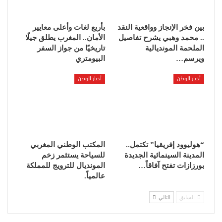
بين فخر الإنجاز وواقعية النقد
بأربع لغات وأعلى معايير
.. محمد وهبي يشرح تفاصيل
الأمان.. المغرب يطلق جيلًا
الملحمة المونديالية
تاريخيًا من جواز السفر
ويرسم…
البيومتري
أخبار الوطن
أخبار الوطن
“هوليوود إفريقيا” تكتمل..
المكتب الوطني المغربي
المدينة السينمائية الجديدة
للسياحة يستثمر زخم
بورزازات تفتح آفاقاً…
المونديال للترويج للمملكة
عالمياً.
السابق
التالي