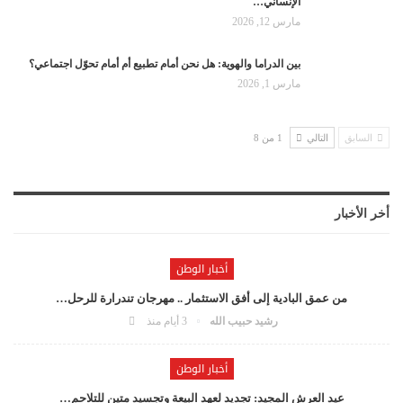
الإنساني…
مارس 12, 2026
بين الدراما والهوية: هل نحن أمام تطبيع أم أمام تحوّل اجتماعي؟
مارس 1, 2026
السابق
التالي
1 من 8
أخر الأخبار
أخبار الوطن
من عمق البادية إلى أفق الاستثمار .. مهرجان تندرارة للرحل…
رشيد حبيب الله
3 أيام منذ
أخبار الوطن
عيد العرش المجيد: تجديد لعهد البيعة وتجسيد متين للتلاحم…