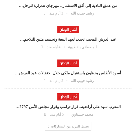
من عمق البادية إلى أفق الاستثمار .. مهرجان تندرارة للرحل…
رشيد حبيب الله
3 أيام منذ
أخبار الوطن
عيد العرش المجيد: تجديد لعهد البيعة وتجسيد متين للتلاحم…
المصطفى بلقطيبية
4 أيام منذ
أخبار الوطن
أسود الأطلس يحظون باستقبال ملكي خلال احتفالات عيد العرش…
رشيد حبيب الله
5 أيام منذ
أخبار الوطن
المغرب سيد على أراضيه.. قرار ترامب وقرار مجلس الأمن 2797…
محمد حسناوي
5 أيام منذ
تحميل المزيد من المشاركات