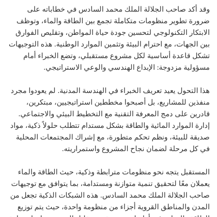
وقد أكد صاحب الجلالة الملك محمد السادس في خطاباته على
ضرورة تطوير منظومات متكاملة تجمع بين الطاقة والماء، وتوظف
الابتكار التكنولوجي لتحسين جودة حياة المواطن، وتقليص الفوارق
بين الجهات، مع احترام البيئة وتثمين الموارد الوطنية. هذه التوجيهات
تشكل قاعدة أساسية لكل مشروع مستقبلي، وتضع الخبراء أمام
مسؤولية مزدوجة: الإبداع الهندسي والوعي الاستراتيجي.
هذا التحول يعيد تعريف الخبراء في الهندسة المدنية. لم يعودوا مجرد
منفذين للمشاريع، بل أصبحوا مخططين استراتيجيين، مبتكرين،
قادرين على دمج المعرفة التقنية مع التخطيط البيئي والاجتماعي.
إدارة الموارد المائية والطاقة بشكل مستدام تتطلب حلولاً ذكية، مواد
صديقة للبيئة، ونظم تحكم متطورة، مع إشراك المجتمعات المحلية
في كل مرحلة لضمان نجاح المشروع واستمراريته.
المستقبل يتجه نحو منظومات مترابطة وذكية، حيث الطاقة والماء
يعملان معًا لتحقيق تنمية متوازنة ومستدامة، بما يتوافق مع توجيهات
صاحب الجلالة الملك محمد السادس. هذه الشبكات الذكية تجعل من
المدن والمناطق القروية أجزاء من منظومة واحدة، حيث يتم توزيع