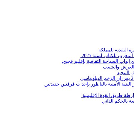
ة النقدية للمملكة
لمغرب للكتاب لسنة 2025.
 أبواب السياحة الثقافية بإقليم فجيج.
ن العرش والشعب
 المجيد
البنية الأمنية بالناظور بإحداث فرقتين جديدتين
طة طريق القوة الإقليمية.
عة بالحكم الذاتي