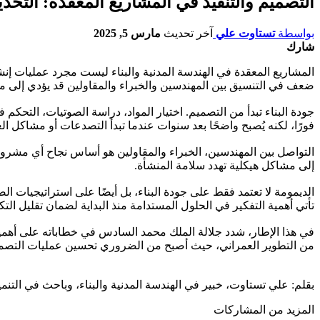
التصميم والتنفيذ في المشاريع المعقدة: التح
بواسطة
تستاوت علي
آخر تحديث
مارس 5, 2025
شارك
المشاريع المعقدة في الهندسة المدنية والبناء ليست مجرد عمليات إنش
ضعف في التنسيق بين المهندسين والخبراء والمقاولين قد يؤدي إلى م
جودة البناء تبدأ من التصميم. اختيار المواد، دراسة الصوتيات، التحك
فورًا، لكنه يُصبح واضحًا بعد سنوات عندما تبدأ التصدعات أو مشاكل ا
التواصل بين المهندسين، الخبراء والمقاولين هو أساس نجاح أي مشروع
إلى مشاكل هيكلية تهدد سلامة المنشأة.
الديمومة لا تعتمد فقط على جودة البناء، بل أيضًا على استراتيجيات الص
تأتي أهمية التفكير في الحلول المستدامة منذ البداية لضمان تقليل الت
في هذا الإطار، شدد جلالة الملك محمد السادس في خطاباته على أهمية 
من التطوير العمراني، حيث أصبح من الضروري تحسين عمليات التصميم وا
بقلم: علي تستاوت، خبير في الهندسة المدنية والبناء، وباحث في التنم
المزيد من المشاركات