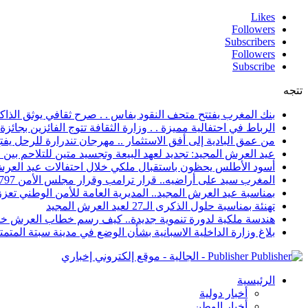
Likes
Followers
Subscribers
Followers
Subscribe
تتجه
بنك المغرب يفتتح متحف النقود بفاس . . صرح ثقافي يوثق الذاكر
الرباط في احتفالية مميزة . . وزارة الثقافة تتوج الفائزين بجائزة ا
من عمق البادية إلى أفق الاستثمار .. مهرجان تندرارة للرحل يفتح
عيد العرش المجيد: تجديد لعهد البيعة وتجسيد متين للتلاحم بي
أسود الأطلس يحظون باستقبال ملكي خلال احتفالات عيد العرش
المغرب سيد على أراضيه.. قرار ترامب وقرار مجلس الأمن 2797 يعززان الزخم الدبلوماسي
بمناسبة عيد العرش المجيد.. المديرية العامة للأمن الوطني تعزز 
تهنئة بمناسبة حلول الذكرى الـ27 لعيد العرش المجيد
هندسة ملكية لدورة تنموية جديدة.. كيف رسم خطاب العرش خار
بلاغ وزارة الداخلية الاسبانية بشأن الوضع في مدينة سبتة المتمت
Publisher - الجالية - موقع إلكتروني إخباري
الرئيسية
أخبار دولية
أخبار الوطن