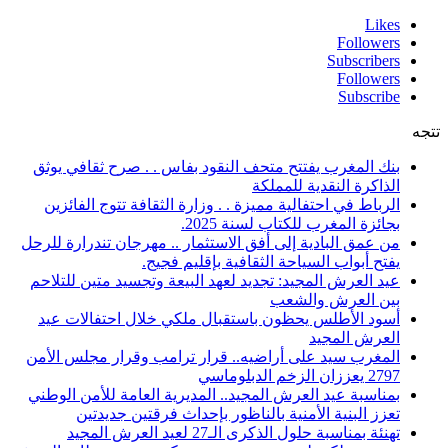
Likes
Followers
Subscribers
Followers
Subscribe
تتجه
بنك المغرب يفتتح متحف النقود بفاس . . صرح ثقافي يوثق
الذاكرة النقدية للمملكة
الرباط في احتفالية مميزة . . وزارة الثقافة تتوج الفائزين
بجائزة المغرب للكتاب لسنة 2025.
من عمق البادية إلى أفق الاستثمار .. مهرجان تندرارة للرحل
يفتح أبواب السياحة الثقافية بإقليم فجيج.
عيد العرش المجيد: تجديد لعهد البيعة وتجسيد متين للتلاحم
بين العرش والشعب
أسود الأطلس يحظون باستقبال ملكي خلال احتفالات عيد
العرش المجيد
المغرب سيد على أراضيه.. قرار ترامب وقرار مجلس الأمن
2797 يعززان الزخم الدبلوماسي
بمناسبة عيد العرش المجيد.. المديرية العامة للأمن الوطني
تعزز البنية الأمنية بالناظور بإحداث فرقتين جديدتين
تهنئة بمناسبة حلول الذكرى الـ27 لعيد العرش المجيد