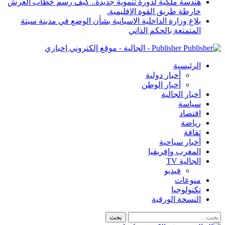
هندسة ملكية لدورة تنموية جديدة.. كيف رسم خطاب العرش
خارطة طريق القوة الإقليمية.
بلاغ وزارة الداخلية الاسبانية بشأن الوضع في مدينة سبتة
المتمتعة بالحكم الذاتي
Publisher - الجالية - موقع إلكتروني إخباري
الرئيسية
أخبار دولية
أخبار الوطن
أخبار الجالية
سياسة
اقتصاد
رياضة
ثقافة
أخبار سياحية
المغرب وإفريقيا
الجالية TV
فيديو
منوعات
تكنولوجيا
النسخة الورقية