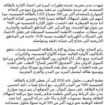
شهدت مدن مغربية عديدة تطورات كبيرة في اعتماد الإنارة بالطاقة
الشمسية. في مدينة شفشاون، تم تنفيذ مشروع نموذجي لإضاءة
الشوارع باستخدام أكثر من 300 مصباح LED بالطاقة الشمسية، مما
أسهم في تقليل استهلاك الطاقة بنسبة 40% وتحسين كفاءة الإضاءة.
أما مدينة القنيطرة، فقد اعتمدت حلول الإنارة الشمسية في 60%
من شوارعها الجديدة، مع التركيز على المناطق السكنية والتجارية.
في سطات، ساهمت الأنظمة الشمسية المستقلة في تقليل الاعتماد
على الشبكات الكهربائية التقليدية بنسبة 30%، خاصة في المناطق
التاريخية التي تحتاج إلى صيانة دقيقة ومتواصلة.
رغم النجاح، تواجه مشاريع الإنارة بالطاقة الشمسية تحديات تتعلق
بالتكاليف الأولية العالية، صيانة الألواح الشمسية، والتأثيرات
المناخية. ومع ذلك، أتاح التعاون بين القطاعين العام والخاص وبرامج
التمويل الدولي مثل “الصندوق الأخضر للمناخ” التغلب على العديد
من هذه العقبات. اليوم، تمثل هذه المشاريع نموذجًا يمكن نسخه
وتوسيع نطاقه ليشمل المزيد من المدن والقرى المغربية.
تطمح المغرب بحلول عام 2030 إلى أن تغطي الإنارة بالطاقة
الشمسية 80% من المدن الكبرى، مع إدماج تقنيات ذكية لتحسين
إدارة الطاقة. على سبيل المثال، من المتوقع أن يتم تزويد شوارع
مدن مثل الرباط ومراكش بأنظمة تحكم رقمية تتيح مراقبة استهلاك
الطاقة وضبط مستويات الإنارة بناءً على حركة المرور. كما تتجه
الخطة الوطنية نحو تزويد أكثر من 500 قرية سنويًا بحلول مستدامة