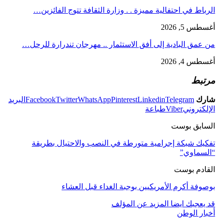
الرباط في احتفالية مميزة . . وزارة الثقافة تتوج الفائزين…
أغسطس 5, 2026
من عمق البادية إلى أفق الاستثمار .. مهرجان تندرارة للرحل…
أغسطس 4, 2026
مرتبط
شارك
Telegram
Linkedin
Pinterest
WhatsApp
Twitter
Facebook
البريد
الإلكتروني
Viber
طباعة
السابق بوست
تفكيك شبكة إجرامية متورطة في النصب والاحتيال بطريقة
“السماوي”
القادم بوست
بوصوفة أكرم الأمريكيين بوجبة الغداء قبل العشاء
قد يعجبك ايضا
المزيد عن المؤلف
أخبار الوطن