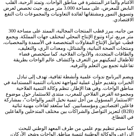
الأغنام والماعز المنتشرة في مناطق الواحات. وتمتد الرحبة، القلب
النابض للمعرض، على مساحة 3.000 متر مربع، حيث تخصص لعرض
وتسويق التمور ومشتقاتها لفائدة التعاونيات والمجموعات ذات النفع
الاقتصادي.
من جانبه، يبرز قطب المنتجات المجالية، الممتد على مساحة 300
متر مربع، ثراء وتنوع الإنتاج المحلي لمختلف جهات المملكة. ويجمع
قطب عوامل الإنتاج المقاولات المتخصصة في الأسمدة والمخصبات،
ومنتجات الصحة النباتية، والشتائل، ومعدات الري، والتغليف،
والطاقات المتجددة، والأدوات الفلاحية. كما سيُخصص فضاء
للأطفال لتمكينهم من التعرف واكتشاف عالم الواحات بطريقة
تفاعلية تجمع بين التعلم والترفيه.
ويضم البرنامج ندوات علمية وأنشطة ثقافية، تهدف إلى تبادل
الخبرات وتقديم حلول عملية لمواجهة تحديات التنمية المستدامة في
مناطق الواحات. وفي هذا الإطار، تنظم وكالة التنمية الفلاحية
ومجموعة القرض الفلاحي للمغرب، منتدى للاستثمار حول موضوع
“الاستثمار المسؤول من أجل تنمية نخيل التمر والواحات”، بمشاركة
فاعلين اقتصاديين ومؤسساتيين. كما ستُعقد لقاءات مهنية ثنائية
(B2B) لتعزيز التواصل والشراكات بين مختلف المتدخلين والفاعلين
في القطاع.
كما سيتم تنظيم يوم علمي من طرف المعهد الوطني للبحث
الزراعي والوكالة الوطنية لتنمية مناطق الواحات وشجر الأركان،