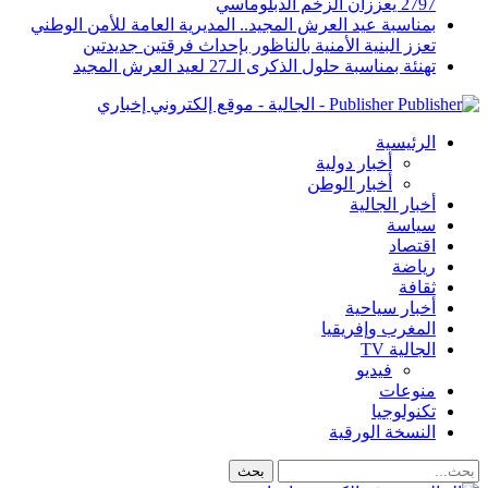
2797 يعززان الزخم الدبلوماسي
بمناسبة عيد العرش المجيد.. المديرية العامة للأمن الوطني
تعزز البنية الأمنية بالناظور بإحداث فرقتين جديدتين
تهنئة بمناسبة حلول الذكرى الـ27 لعيد العرش المجيد
Publisher - الجالية - موقع إلكتروني إخباري
الرئيسية
أخبار دولية
أخبار الوطن
أخبار الجالية
سياسة
اقتصاد
رياضة
ثقافة
أخبار سياحية
المغرب وإفريقيا
الجالية TV
فيديو
منوعات
تكنولوجيا
النسخة الورقية