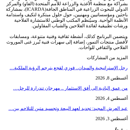
بشراكة مع منظمة الأغذية والزراعة للأمم المتحدة (الفاو) والمركز
الدولي للبحوث الزراعية في المناطق الجافة(ICARDA)، بمشاركة
باحثين ومؤسساتيين ومهنيين، حول حلول مبتكرة لتكيف واستدامة
الأنظمة الواحية. وسيُنظم المكتب الوطني للاستشارة الفلاحية
ورشات تطبيقية لفائدة الفلاحين والشباب المقاولين.
ويتضمن البرنامج كذلك، أنشطة ثقافية وفنية متنوعة، ومسابقات
لأفضل منتجات التمور، إضافة إلى سهرات فنية تُبرز غنى الموروث
الفلاحي والثقافي للواحات.
المزيد من المشاركات
رجل الإستراتيجية والميدان.. فوزي لقجع يترجم الرؤية الملكية…
أغسطس 8, 2026
من عمق البادية إلى أفق الاستثمار .. مهرجان تندرارة للرحل…
أغسطس 4, 2026
عيد العرش المجيد: تجديد لعهد البيعة وتجسيد متين للتلاحم بين…
أغسطس 3, 2026
مرتبط