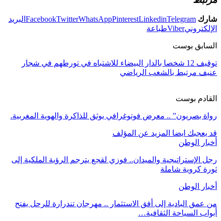
شارك
Telegram
Linkedin
Pinterest
WhatsApp
Twitter
Facebook
البريد
الإلكتروني
Viber
طباعة
السابق بوست
توقيف 12 شخصا بالدار البيضاء للاشتباه في تورطهم في شجار
عنيف مرتبط بالشغب الرياضي
القادم بوست
رواة بصريون” .. معرض فوتوغرافي يوثق للذاكرة والهوية المغربية.
قد يعجبك ايضا
المزيد عن المؤلف
أخبار الوطن
رجل الإستراتيجية والميدان.. فوزي لقجع يترجم الرؤية الملكية إلى
ثورة كروية شاملة
أخبار الوطن
من عمق البادية إلى أفق الاستثمار .. مهرجان تندرارة للرحل يفتح
أبواب السياحة الثقافية…