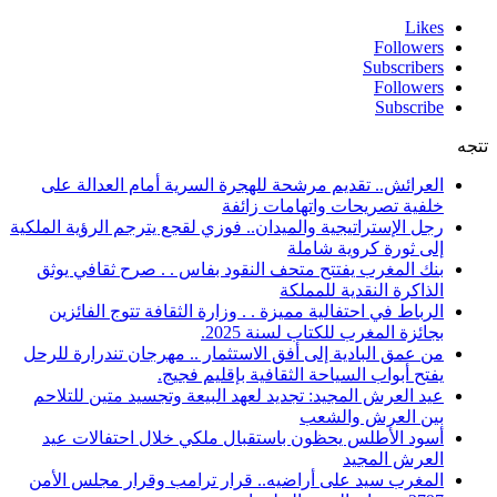
Likes
Followers
Subscribers
Followers
Subscribe
تتجه
العرائش.. تقديم مرشحة للهجرة السرية أمام العدالة على
خلفية تصريحات واتهامات زائفة
رجل الإستراتيجية والميدان.. فوزي لقجع يترجم الرؤية الملكية
إلى ثورة كروية شاملة
بنك المغرب يفتتح متحف النقود بفاس . . صرح ثقافي يوثق
الذاكرة النقدية للمملكة
الرباط في احتفالية مميزة . . وزارة الثقافة تتوج الفائزين
بجائزة المغرب للكتاب لسنة 2025.
من عمق البادية إلى أفق الاستثمار .. مهرجان تندرارة للرحل
يفتح أبواب السياحة الثقافية بإقليم فجيج.
عيد العرش المجيد: تجديد لعهد البيعة وتجسيد متين للتلاحم
بين العرش والشعب
أسود الأطلس يحظون باستقبال ملكي خلال احتفالات عيد
العرش المجيد
المغرب سيد على أراضيه.. قرار ترامب وقرار مجلس الأمن