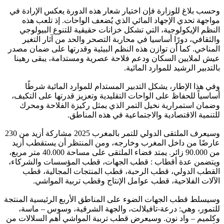
وحسب بلاغ للوزارة فإن اختيار شعار هذه الدورة يعكس الإرادة في
مواجهة تحدي الإجهاد المائي الذي يُضعف الواحات. إذ تلعب هذه
النظم الإيكولوجية، التي تشكل خزانات حقيقية للتنوع البيولوجي
والثقافي، دورًا أساسيا في محاربة التصحر والحد من آثار التغير
المناخي. كما أن توازن هذه النظم البيئية وقدرتها على ضمان مصدر
عيش لملايين السكان ودعم فلاحة عصرية ومستدامة، يبقى رهينا
بالتدبير الرشيد للموارد المائية.
وفي هذا الإطار، يشكل التدبير المستدام للموارد المائية شرطًا
أساسياً للحفاظ على الواحات التقليدية وتعزيز قدرتها على التكيف،
وضمان استمرارية نخيل التمر الذي يمثل ركيزة الفلاحة ومحرك
للتنمية الاقتصادية والاجتماعية في هذه المناطق.
وسيعرف الملتقى الدولي للتمر بالمغرب 2025 مشاركة أزيد من 230
عارضًا من داخل المغرب وخارجه، ومن المنتظر أن يستقطب أزيد
من 90.000 زائر. يمتد فضاء الملتقى على مساحة 40.000 متر مربع،
ويتضمن عدة أقطاب : قطب الجهات، قطب المؤسسات والشركاء،
القطب الدولي، قطب الرحبة، قطب المنتجات المجالية، قطب
الآلات الفلاحية، قطب عوامل الإنتاج وقطب تربية المواشي.
وسيسلط قطب الجهات الضوء على المناطق الأربع الرئيسية المنتجة
للتمور، وهي: درعة-تافيلالت، والجهة الشرقية، وسوس – ماسة،
وكلميم – واد نون. وسيعرض قطب تربية المواشي أهم السلالات من